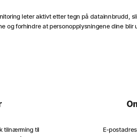
ring leter aktivt etter tegn på datainnbrudd, slik 
e og forhindre at personopplysningene dine blir u
r
Om
tilnærming til
E-postadres