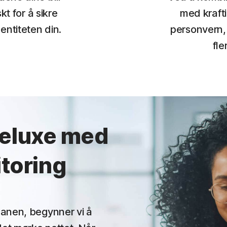
t for å sikre
med krafti
entiteten din.
personvern, 
fle
eluxe med
toring
lanen, begynner vi å