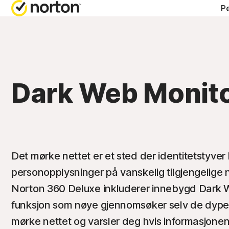
Pe
FÅ HJE
AL
Kundest
Nor
Dark Web Monit
Nor
Nor
Nor
Det mørke nettet er et sted der identitetstyver 
personopplysninger på vanskelig tilgjengelige n
Norton 360 Deluxe inkluderer innebygd Dark 
funksjon som nøye gjennomsøker selv de dype
mørke nettet og varsler deg hvis informasjonen 