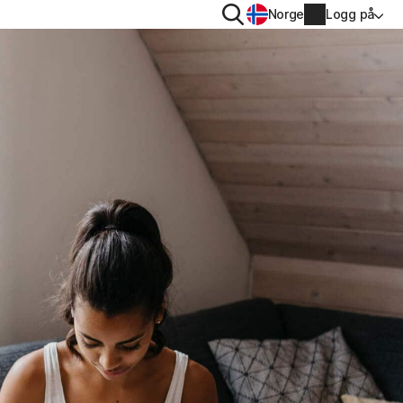
Søk
Norge
Logg på
PERSONVERN
Norton VPN
Norton AntiTrack
Kontoinformasjon
Betalingsinformasjon
 iOS™
Forny
Ordrelogg
Angi produktnøkkelen