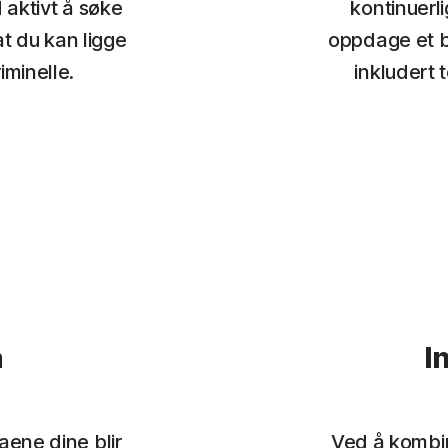
 aktivt å søke
kontinuerl
at du kan ligge
oppdage et b
iminelle.
inkludert 
a
I
aene dine blir
Ved å kombin