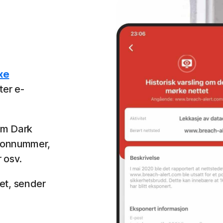
xe
ter e-
som Dark
efonnummer,
 osv.
et, sender