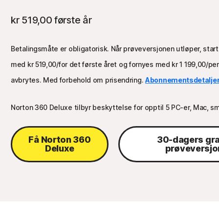
kr 519,00
første år
Betalingsmåte er obligatorisk. Når prøveversjonen utløper, sta
med
kr 519,00
/for det første året og fornyes med
kr 1 199,00
/pe
avbrytes. Med forbehold om prisendring.
Abonnementsdetaljer
Norton 360 Deluxe tilbyr beskyttelse for opptil 5 PC-er, Mac, sm
Få Norton 360
30-dagers gra
Deluxe
prøveversjo