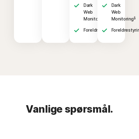
Dark
Dark
Web
Web
§
§
Monitoring
Monitoring
‡
Foreldrestyring
Foreldrestyri
Vanlige spørsmål.