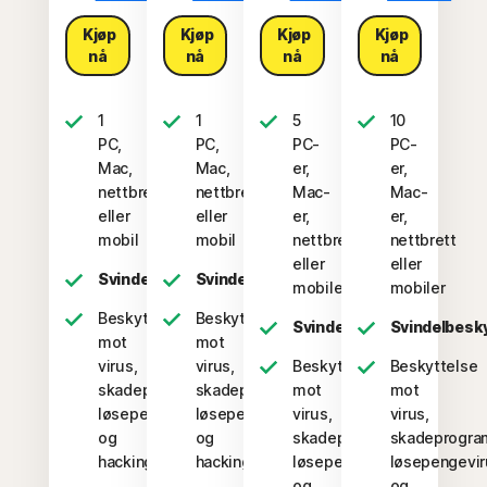
Kjøp
Kjøp
Kjøp
Kjøp
nå
nå
nå
nå
1
1
5
10
PC,
PC,
PC-
PC-
Mac,
Mac,
er,
er,
nettbrett
nettbrett
Mac-
Mac-
eller
eller
er,
er,
mobil
mobil
nettbrett
nettbrett
eller
eller
Svindelbeskyttelse
Svindelbeskyttelse
mobiler
mobiler
Beskyttelse
Beskyttelse
Svindelbeskyttelse
Svindelbesk
mot
mot
virus,
virus,
Beskyttelse
Beskyttelse
skadeprogram,
skadeprogram,
mot
mot
løsepengevirus
løsepengevirus
virus,
virus,
og
og
skadeprogram,
skadeprogra
hacking
hacking
løsepengevirus
løsepengevir
og
og