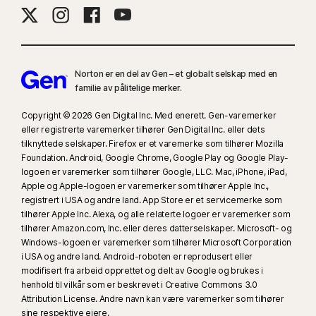
Populære nettlesere støttes, inkludert Chrome, Edge og FireFox. Tilgang
til foreldrestyringsportalen støttes ikke i Internet Explorer. Norton-
nettleseren i appen må brukes på iOS- og Android-enheter for å få mest
mulig ut av funksjonene.
Norton er en del av Gen – et globalt selskap med en
familie av pålitelige merker.
‡‡
Krever at enheten har Iinternett-tilgang og at den er slått på.
Copyright © 2026 Gen Digital Inc. Med enerett. Gen-varemerker
eller registrerte varemerker tilhører Gen Digital Inc. eller dets
§
Dark Web Monitoring er kun tilgjengelig i enkelte land. Overvåket
tilknyttede selskaper. Firefox er et varemerke som tilhører Mozilla
informasjon varierer avhengig av bostedsland eller valgt plan. Som
Foundation. Android, Google Chrome, Google Play og Google Play-
standard overvåkes e-postadressen din. Overvåkningen starter
logoen er varemerker som tilhører Google, LLC. Mac, iPhone, iPad,
umiddelbart. Logg på kontoen for å angi mer informasjon for overvåkning.
Apple og Apple-logoen er varemerker som tilhører Apple Inc.,
registrert i USA og andre land. App Store er et servicemerke som
tilhører Apple Inc. Alexa, og alle relaterte logoer er varemerker som
#
Kun tilgjengelig på Android- og iOS-enheter med fingeravtrykks-
tilhører Amazon.com, Inc. eller deres datterselskaper. Microsoft- og
autentisering eller Touch ID/ Face ID aktivert.
Windows-logoen er varemerker som tilhører Microsoft Corporation
i USA og andre land. Android-roboten er reprodusert eller
##
Fungerer bare på Mac og Windows via en støttet utvidelse og krever
modifisert fra arbeid opprettet og delt av Google og brukes i
henhold til vilkår som er beskrevet i Creative Commons 3.0
en mobilenhet med appen installert. Må være logget på mobilappen
Attribution License. Andre navn kan være varemerker som tilhører
Norton Password Manager og nettleserutvidelsen med samme konto, og
sine respektive eiere.