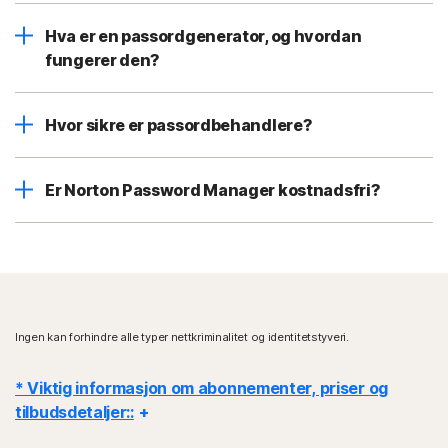
Hva er en passordgenerator, og hvordan
fungerer den?
Hvor sikre er passordbehandlere?
Er Norton Password Manager kostnadsfri?
Ingen kan forhindre alle typer nettkriminalitet og identitetstyveri.
* Viktig informasjon om abonnementer, priser og
tilbudsdetaljer::