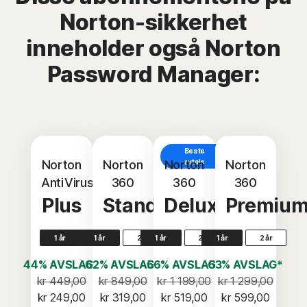
Norton-sikkerhet
inneholder også Norton
Password Manager:
Beste
Norton
Norton
Norton
avtale
Norton
AntiVirus
360
360
360
Plus
Standard
Deluxe
Premiu
1 år
1 år
2 år
1 år
2 år
1 år
2 år
44% AVSLAG*
62% AVSLAG*
56% AVSLAG*
53% AVSLAG*
kr 449,00
kr 849,00
kr 1 199,00
kr 1 299,00
kr 249,00
kr 319,00
kr 519,00
kr 599,00