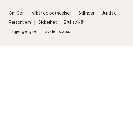
ha Opplåsing av hvelv uten passord konfigurert.
Om Gen
Vilkår og betingelser
Stillinger
Juridisk
Personvern
Sikkerhet
Bruksvilkår
Tilgjengelighet
Systemstatus