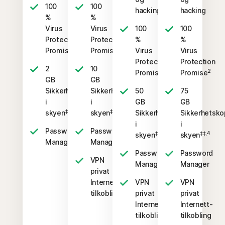
100
100
hacking
hacking
%
%
Virus
Virus
100
100
Protection
Protection
%
%
2
2
Promise
Promise
Virus
Virus
Protection
Protection
2
10
2
2
Promise
Promise
GB
GB
Sikkerhetskopiering
Sikkerhetskopiering
50
75
i
i
GB
GB
‡‡,4
‡‡,4
skyen
skyen
Sikkerhetskopiering
Sikkerhetsko
i
i
Password
Password
‡‡,4
‡‡,4
skyen
skyen
Manager
Manager
Password
Password
VPN
Manager
Manager
privat
Internett-
VPN
VPN
tilkobling
privat
privat
Internett-
Internett-
tilkobling
tilkobling