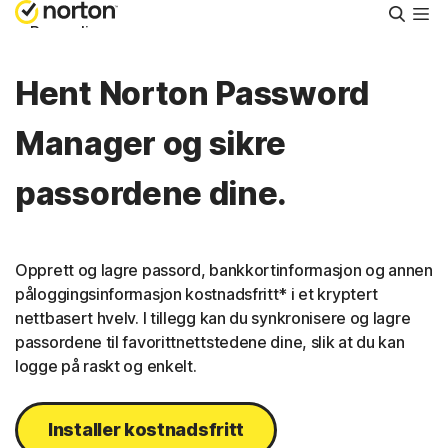
Søk
Personlig
Hent Norton Password
Small Business
Manager og sikre
Brukerstøtte
passordene dine.
Prøv kostnadsfritt
Opprett og lagre passord, bankkortinformasjon og annen
Norge
påloggingsinformasjon kostnadsfritt* i et kryptert
nettbasert hvelv. I tillegg kan du synkronisere og lagre
passordene til favorittnettstedene dine, slik at du kan
Logg på
logge på raskt og enkelt.
Installer kostnadsfritt