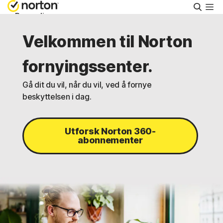
Søk
Personlig
Velkommen til Norton
Small Business
fornyingssenter.
Brukerstøtte
Gå dit du vil, når du vil, ved å fornye
beskyttelsen i dag.
Prøv kostnadsfritt
Utforsk Norton 360-
abonnementer
Norge
Logg på