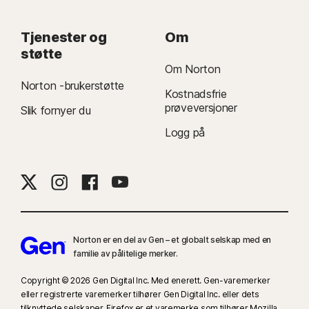
Tjenester og
Om
støtte
Om Norton
Norton -brukerstøtte
Kostnadsfrie
prøveversjoner
Slik fornyer du
Logg på
Norton er en del av Gen – et globalt selskap med en
familie av pålitelige merker.
Copyright © 2026 Gen Digital Inc. Med enerett. Gen-varemerker
eller registrerte varemerker tilhører Gen Digital Inc. eller dets
tilknyttede selskaper. Firefox er et varemerke som tilhører Mozilla