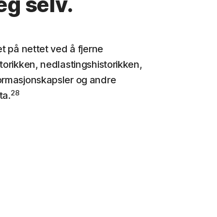
eg selv.
et på nettet ved å fjerne
torikken, nedlastingshistorikken,
ormasjonskapsler og andre
28
ta.