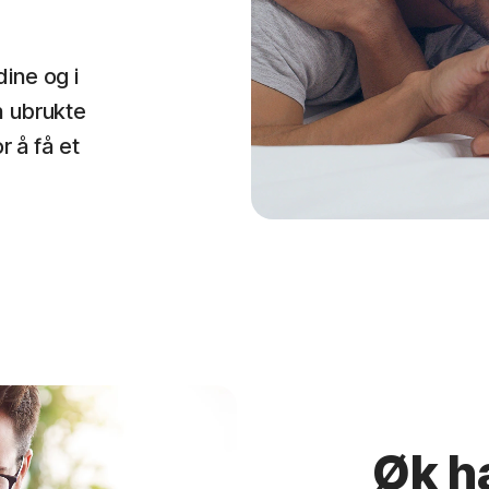
dine og i
n ubrukte
r å få et
Øk h