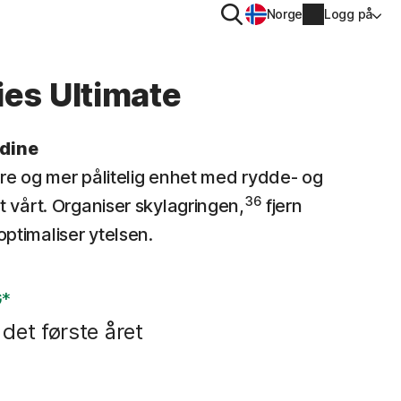
Søk
Norge
Logg på
PERSONVERN
ties Ultimate
Norton VPN
 dine
Norton AntiTrack
Kontoinformasjon
re og mer pålitelig enhet med rydde- og
36
t vårt. Organiser skylagringen,
fjern
Betalingsinformasjon
 iOS™
ptimaliser ytelsen.
Forny
G*
Ordrelogg
 det første året
Angi produktnøkkelen