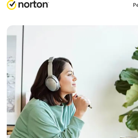
Pe
FÅ HJE
AL
Kundest
Nor
Nor
Nor
Nor