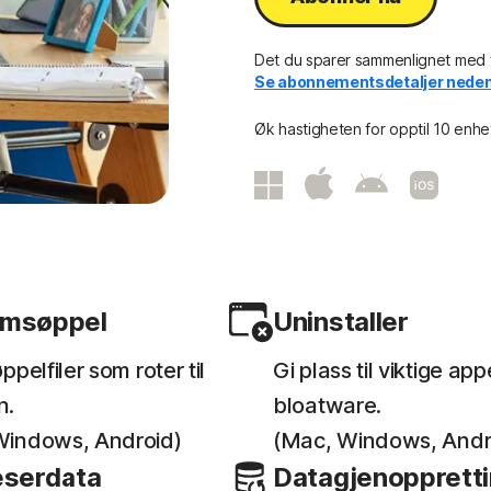
Det du sparer sammenlignet med f
Se abonnementsdetaljer neden
Øk hastigheten for opptil 10 enhe
emsøppel
Uninstaller
ppelfiler som roter til
Gi plass til viktige app
n.
bloatware.
Windows, Android)
(Mac, Windows, Andr
eserdata
Datagjenopprett