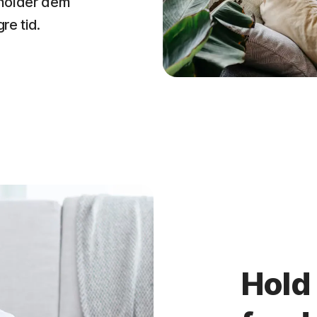
 holder dem
re tid.
Hold 