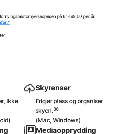
ornyingsprisfornyelsesprisen på kr 499,00 per år.
for.*
ter
Skyrenser
er, ikke
Frigjør plass og organiser
36
skyen.
oid)
(Mac, Windows)
ing
Mediaopprydding