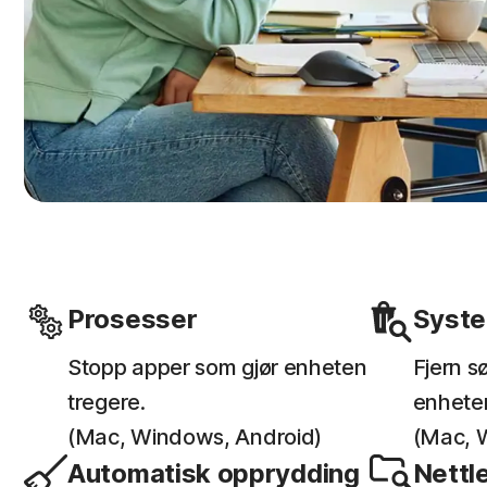
Prosesser
Syst
Stopp apper som gjør enheten
Fjern sø
tregere.
enhete
(Mac, Windows, Android)
(Mac, 
Automatisk opprydding
Nettl