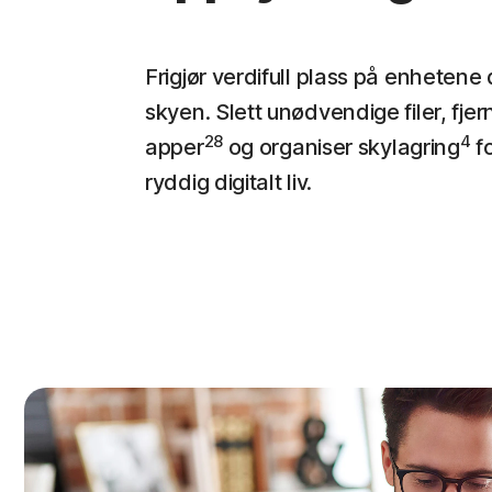
Frigjør verdifull plass på enhetene 
skyen. Slett unødvendige filer, fjer
28
4
apper
og organiser skylagring
fo
ryddig digitalt liv.