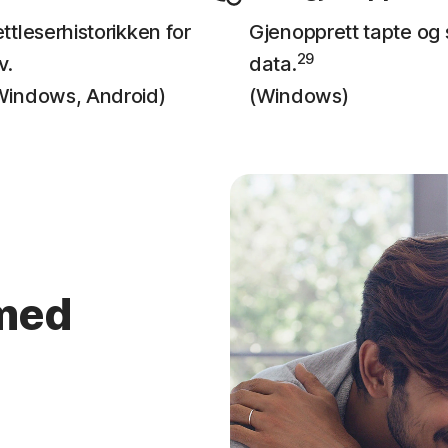
ttleserhistorikken for
Gjenopprett tapte og 
29
v.
data.
Windows, Android)
(Windows)
 med