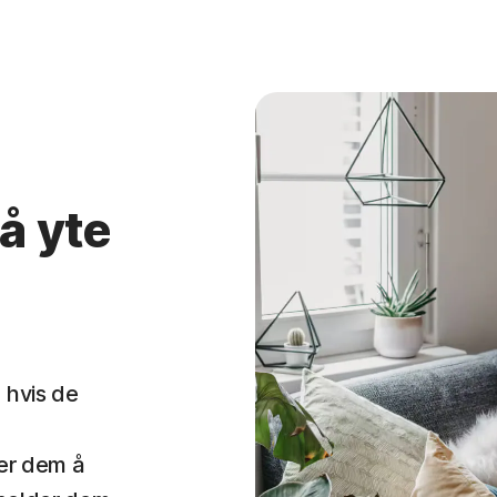
 å yte
d hvis de
per dem å