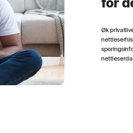
for d
Øk privatliv
nettleserhis
sporingsinf
nettleserda