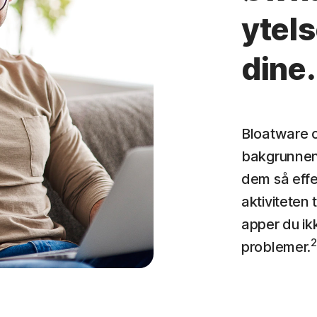
ytels
dine.
Bloatware o
bakgrunnen 
dem så effe
aktiviteten 
apper du ik
2
problemer.