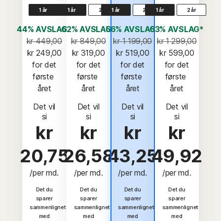
1 år
1 år
2 år
1 år
2 år
1 år
2 år
44% AVSLAG*
62% AVSLAG*
56% AVSLAG*
53% AVSLAG*
kr 449,00
kr 849,00
kr 1 199,00
kr 1 299,00
kr 249,00
kr 319,00
kr 519,00
kr 599,00
 for det 
 for det 
 for det 
 for det 
første 
første 
første 
første 
året
året
året
året
Det vil
Det vil
Det vil
Det vil
si
si
si
si
kr
kr
kr
kr
20,75
26,58
43,25
49,92
/per md.
/per md.
/per md.
/per md.
Det du
Det du
Det du
Det du
sparer
sparer
sparer
sparer
sammenlignet
sammenlignet
sammenlignet
sammenlignet
med
med
med
med