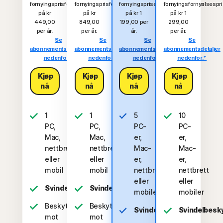
fornyingsprisfornyelsesprisen
fornyingsprisfornyelsesprisen
fornyingsprisenfornyelsesprisen
fornyingsfornyelsespr
på kr
på kr
på kr 1
på kr 1
449,00
849,00
199,00 per
299,00
per år.
per år.
år.
per år.
Se
Se
Se
Se
abonnementsdetaljer
abonnementsdetaljer
abonnementsdetaljer
abonnementsdetaljer
nedenfor.*
nedenfor.*
nedenfor.*
nedenfor.*
Kjøp
Kjøp
Kjøp
Kjøp
nå
nå
nå
nå
1
1
5
10
PC,
PC,
PC-
PC-
Mac,
Mac,
er,
er,
nettbrett
nettbrett
Mac-
Mac-
eller
eller
er,
er,
mobil
mobil
nettbrett
nettbrett
eller
eller
Svindelbeskyttelse
Svindelbeskyttelse
mobiler
mobiler
Beskyttelse
Beskyttelse
Svindelbeskyttelse
Svindelbesk
mot
mot