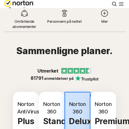
Søk
Personlig
Omfattende
Personvern på nettet
Mer
abonnementer
Small Business
Brukerstøtte
Sammenligne planer.
Prøv kostnadsfritt
Utmerket
81791
anmeldelser på
Norge
Beste
Logg på
avtale
Norton
Norton
Norton
Norton
AntiVirus
360
360
360
Plus
Standard
Deluxe
Premiu