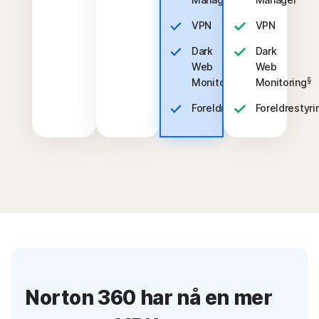
VPN
VPN
Dark
Dark
Web
Web
§
§
Monitoring
Monitoring
‡
Foreldrestyring
Foreldrestyri
Norton 360 har nå en mer