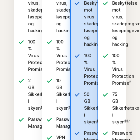
virus,
virus,
Beskyttelse
Beskyttelse
skadeprogram,
skadeprogram,
mot
mot
løsepengevirus
løsepengevirus
virus,
virus,
og
og
skadeprogram,
skadeprogra
hacking
hacking
løsepengevirus
løsepengevir
og
og
100
100
hacking
hacking
%
%
Virus
Virus
100
100
Protection
Protection
%
%
2
2
Promise
Promise
Virus
Virus
Protection
Protection
2
10
2
2
Promise
Promise
GB
GB
Sikkerhetskopiering
Sikkerhetskopiering
50
75
i
i
GB
GB
‡‡,4
‡‡,4
skyen
skyen
Sikkerhetskopiering
Sikkerhetsko
i
i
Password
Password
‡‡,4
‡‡,4
skyen
skyen
Manager
Manager
Password
Password
VPN
Manager
Manager