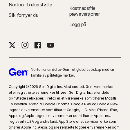
på YouTube.com (men ikke YouTube-videoer som er innebygd i andre
Norton -brukerstøtte
Kostnadsfrie
nettsteder eller blogger) og på Hulu.com (men bare i Windows). Den
prøveversjoner
Slik fornyer du
fungerer ikke med YouTube- eller Hulu-appene.
Logg på
9
Basert på en test av åtte andre ledende VPN-produkter valgt av Gen i
rapporten VPN Products Performance Benchmarks utført av PassMark
Software, bestilt av Gen i november 2023.
16
Du må bruke fullskjermmodus for å undertrykke de fleste varsler i
Windows.
Norton er en del av Gen – et globalt selskap med en
familie av pålitelige merker.
23
Automatisk Deepfake-beskyttelse fungerer kun på videoer på engelsk
på støttede sosiale medier / video-plattformer. Bruk manuell skanning på
Copyright © 2026 Gen Digital Inc. Med enerett. Gen-varemerker
eller registrerte varemerker tilhører Gen Digital Inc. eller dets
andre plattformer. Krever Windows 11 eller nyere og en støttet
tilknyttede selskaper. Firefox er et varemerke som tilhører Mozilla
nettleser. Automatisk oppdagelse krever i tillegg enten en KI-PC
Foundation. Android, Google Chrome, Google Play og Google Play-
(minimumskrav 8‑kjerners Qualcomm eller Intel CPU, 16 GB RAM) eller en
logoen er varemerker som tilhører Google, LLC. Mac, iPhone, iPad,
ikke-KI-PC (minimumskrav 6‑kjerners CPU fra hvilken som helst
Apple og Apple-logoen er varemerker som tilhører Apple Inc.,
produsent, 16 GB RAM). Kun manuell skanning er tilgjengelig på ikke-KI-
registrert i USA og andre land. App Store er et servicemerke som
tilhører Apple Inc. Alexa, og alle relaterte logoer er varemerker som
PC-er med minst 4‑kjerners CPU, 8 GB RAM. For fullstendig informasjon,