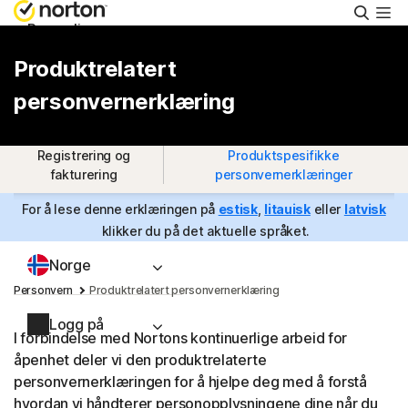
Søk
Personlig
Produktrelatert
Small Business
personvernerklæring
Brukerstøtte
Registrering og
Produktspesifikke
fakturering
personvernerklæringer
Prøv kostnadsfritt
For å lese denne erklæringen på
estisk
,
litauisk
eller
latvisk
klikker du på det aktuelle språket.
Norge
Personvern
Produktrelatert personvernerklæring
Logg på
I forbindelse med Nortons kontinuerlige arbeid for
åpenhet deler vi den produktrelaterte
personvernerklæringen for å hjelpe deg med å forstå
hvordan vi håndterer personopplysningene dine når du