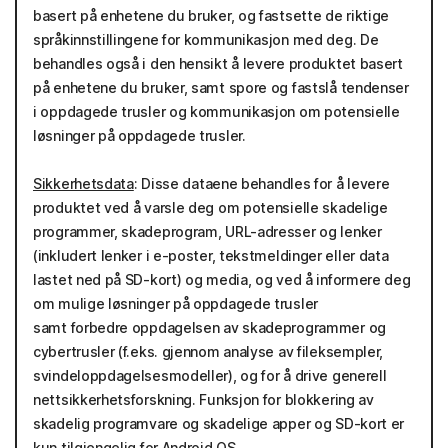
basert på enhetene du bruker, og fastsette de riktige
språkinnstillingene for kommunikasjon med deg. De
behandles også i den hensikt å levere produktet basert
på enhetene du bruker, samt spore og fastslå tendenser
i oppdagede trusler og kommunikasjon om potensielle
løsninger på oppdagede trusler.
Sikkerhetsdata
: Disse dataene behandles for å levere
produktet ved å varsle deg om potensielle skadelige
programmer, skadeprogram, URL-adresser og lenker
(inkludert lenker i e-poster, tekstmeldinger eller data
lastet ned på SD-kort) og media, og ved å informere deg
om mulige løsninger på oppdagede trusler
samt forbedre oppdagelsen av skadeprogrammer og
cybertrusler (f.eks. gjennom analyse av fileksempler,
svindeloppdagelsesmodeller), og for å drive generell
nettsikkerhetsforskning. Funksjon for blokkering av
skadelig programvare og skadelige apper og SD-kort er
kun tilgjengelig for Android OS.