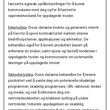
fastsette egnede språkinnstillinger for å kunne
kommunisere med deg og for å fastsette
opprinnelsesland for oppdagede trusler.
Enhetsdata
: Disse dataene brukes og genereres internt
på Gen for å spore kontoaktivitet mellom interne
bedriftssystemer, applikasjoner og arkitektur. De
behandles også for å levere produktet basert på
enhetene du bruker, samt spore og fastslå tendenser i
oppdagede trusler og kommunisere om potensielle
løsninger på oppdagede trusler.
Sikkerhetsdata
: Disse dataene behandles for å levere
produktet ved å varsle deg om potensielle skadelige
programmer, skadelig programvare, URL-adresser, lenker
og media, og ved å informere deg om
nettstedssikkerhet og blokkere surfing på usikre
nettsteder, forbedre oppdagelsen av skadelig
programvare og cybertrusler (f.eks. gjennom analyse av