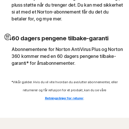
databehandlingsressurser til å kjøre et
pluss støtte når du trenger det. Du kan med sikkerhet
myntgravingsskript uten brukerens samtykke (f.eks.
si at med et Norton-abonnement får du det du
Cryptojacking).
betaler for, og mye mer.
Nedlaster
60 dagers pengene tilbake-garanti
Norton-beskyttelse bidrar til å blokkere Internett-trusler
Abonnementene for Norton AntiVirus Plus og Norton
som ringer deres Kommando- og kontrollsenter (C&C)
360 kommer med en 60 dagers pengene tilbake-
for å laste ned ytterligere ondsinnet programvare.
garanti* for årsabonnementer.
Utnyttinger
*Vilkår gjelder. Hvis du vil vite hvordan du avslutter abonnementer, eller
Norton-beskyttelse bidrar til å blokkere spesifikke
returnerer og får refusjon for et produkt, kan du se våre
teknikker som misbrukes av skadeprogrammer for å
Retningslinjer for returer
.
utnytte sårbarheter i sikkerheten.
Filløse trusler