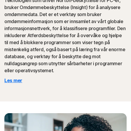
Teknologien som driver Norton-beskyttelse for PC-er,
bruker Omdømmebeskyttelse (Insight) for å analysere
omdømmedata. Det er et verktøy som bruker
Norton-beskyttelse bidrar til å blokkere klikknapping på
omdømmeinformasjon som er innsamlet av vårt globale
Facebook, en type klikknapping der likerklikket ditt
informasjonsnettverk, for å klassifisere programfiler. Den
faktisk klikker på noe ondsinnet som er skjult i
inkluderer Atferdsbeskyttelse for å overvåke og hjelpe
bakgrunnen, som deretter kan overføres til vennene
til med å blokkere programmer som viser tegn på
dine.
mistenkelig atferd, også basert på læring fra vår enorme
database, og verktøy for å beskytte deg mot
◊
Teknisk støtte-svindel
nulldagsangrep som utnytter sårbarheter i programmer
eller operativsystemet.
Norton-beskyttelse bidrar til å blokkere nettsteder som
Les mer
etterligner offisiell støtte fra organisasjoner.
◊
Beskyttelse mot nettfisking og Internett-svindel gjelder bare for enheter som
kjører Norton 360. Refusjon gjelder ikke ved tap som skyldes identitetstyveri,
enten det er et direkte eller indirekte resultat av nettfisking eller annen svindel.