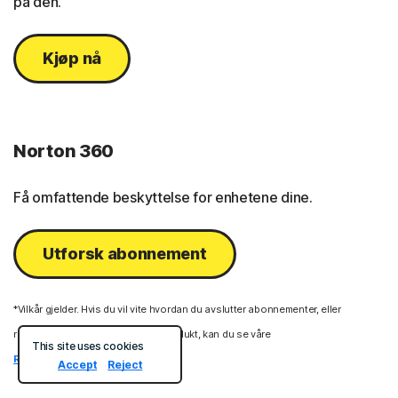
på den.
Kjøp nå
Norton 360
Få omfattende beskyttelse for enhetene dine.
Utforsk abonnement
*Vilkår gjelder. Hvis du vil vite hvordan du avslutter abonnementer, eller
returnerer og får refusjon for et produkt, kan du se våre
This site uses cookies
Retningslinjer for returer
Accept
Reject