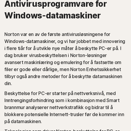
Antivirusprogramvare for
Norton-beskyttelse oppdager skadeprogrammer som
Windows-datamaskiner
kaprer en nettøkt.
Norton var en av de første antivirusløsningene for
PUA-er
Windows-datamaskiner, og vi har jobbet med innovering
i flere tiår for å utvikle nye måter å beskytte PC-er på. I
(Potensielt uønsket programvare): Norton-beskyttelse
dag bruker virusbeskyttelsen i Norton-løsninger
oppdager nettleserutvidelser eller apper som er kjent for
avansert maskinlæring og emulering for å fastsette om
å forårsake problemer, og avinstallerer dem.
filer er gode eller dårlige, men Norton Enhetssikkerhet
tilbyr også andre metoder for å beskytte datamaskinen
Skriptbaserte angrep
din.
Beskyttelse for PC-er starter på nettverksnivå, med
(JavaScript, VBA, VBS, Powershell): Moderne Internett-
Inntrengingsforhindring som i kombinasjon med Smart
trusler bruker skriptspråk i stedet for å bruke filer som er
brannmur analyserer nettverkstrafikk og bidrar til å
kjørbare. Norton-beskyttelse oppdager slike angrep og
blokkere potensielle Internett-trusler før de kommer inn
hjelper deg med å fjerne dem.
på datamaskinen.
◊
Svindel i sosiale nettverk