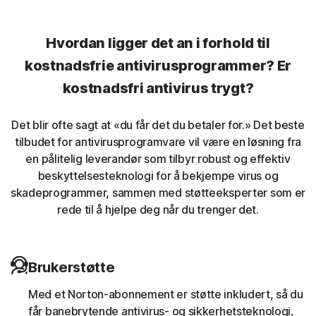
kontroll over et datasystem uten å bli oppdaget.
Hvordan ligger det an i forhold til
Uønskede leserutvidelser
kostnadsfrie antivirusprogrammer? Er
kostnadsfri antivirus trygt?
Nortons inntrengingsforhindringssystem (IPS) bidrar til å
blokkere ondsinnet trafikk som forårsakes av
leserutvidelser.
Det blir ofte sagt at «du får det du betaler for.» Det beste
tilbudet for antivirusprogramvare vil være en løsning fra
Nettbanktrojanere
en pålitelig leverandør som tilbyr robust og effektiv
beskyttelsesteknologi for å bekjempe virus og
skadeprogrammer, sammen med støtteeksperter som er
Norton-beskyttelse hjelper til med å blokkere og fjerne
rede til å hjelpe deg når du trenger det.
trojanske hester som er kjent for å angripe bankøkter.
Myntgraving
Brukerstøtte
Norton-beskyttelse bidrar til å blokkere
Med et Norton-abonnement er støtte inkludert, så du
skadeprogrammer som bruker andres
får banebrytende antivirus- og sikkerhetsteknologi,