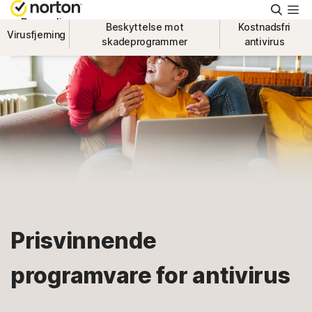
Søk
Personlig
Beskyttelse mot
Kostnadsfri
Virusfjerning
skadeprogrammer
antivirus
Small Business
Brukerstøtte
Prøv kostnadsfritt
Norge
Prisvinnende
Logg på
programvare for antivirus