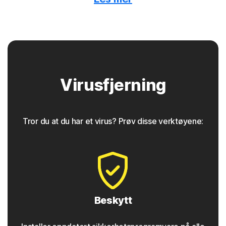
Norton-beskyttelse oppdager når skadelig programvare
er skjult bak annonser på nettet.
Trojanske hester
Virusfjerning
Norton-beskyttelse hjelper til med å blokkere trojanske
hester som ser ut til å være noe de ikke er, og ofte
inneholder en bakdørskomponent for fremtidig tilgang.
Tror du at du har et virus? Prøv disse verktøyene:
◊
Nettfisking
Norton-beskyttelse inneholder verktøy som sporer
nettfiskingsangrep, det vil si tilsynelatende sikre
koblinger som tar brukerne til ondsinnede nettsteder
som samler inn personopplysninger og
Beskytt
påloggingsinformasjon. Du finner disse koblingene på
nettsteder, i e-postmeldinger og til og med i annonser.