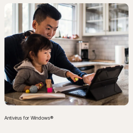
Moderne Internett-trusler etterlater ingen spor i
filsystemet ved å utnytte skript og kjøring i minnet.
Norton-beskyttelse oppdager dem og hjelper deg med å
fjerne dem.
Formjacking-angrep
Norton-beskyttelse bidrar til å blokkere forsøk på å
stjele kredittkort ved betaling på Internett (i kassen).
Tasteloggere
Norton-beskyttelse bidrar til å stoppe Internett-trusler
som prøver å stjele tastetrykk mens du skriver, for
eksempel når du skriver inn brukernavn og passord for
nettkontoer.
Antivirus for Windows®
Mellommannbaserte nettleserangrep