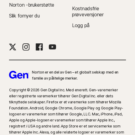
Norton -brukerstøtte
Kostnadsfrie
prøveversjoner
Slik fornyer du
Logg på
Norton er en del av Gen – et globalt selskap med en
familie av pålitelige merker.
Copyright © 2026 Gen Digital Inc. Med enerett. Gen-varemerker
eller registrerte varemerker tilhører Gen Digital Inc. eller dets
tilknyttede selskaper. Firefox er et varemerke som tilhører Mozilla
Foundation. Android, Google Chrome, Google Play og Google Play-
logoen er varemerker som tilhører Google, LLC. Mac, iPhone, iPad,
Apple og Apple-logoen er varemerker som tilhører Apple Inc.,
registrert i USA og andre land. App Store er et servicemerke som
tilhører Apple Inc. Alexa, og alle relaterte logoer er varemerker som