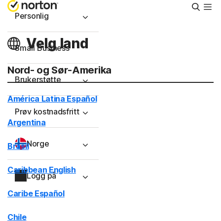
Søk
Personlig
Velg land
Small Business
Nord- og Sør-Amerika
Brukerstøtte
América Latina Español
Prøv kostnadsfritt
Argentina
Norge
Brasil
Caribbean English
Logg på
Caribe Español
Chile