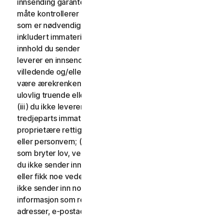
innsending garanterer du at du eier eller på annen
måte kontrollerer alle rettighetene til innsendelsen,
som er nødvendig for at du skal kunne levere den,
inkludert immaterielle rettigheter. Du godtar at: (i) alt
innhold du sender inn må være nøyaktig; (ii) du ikke
leverer en innsending du vet er uriktig, unøyaktig eller
villedende og/eller som med rimelighet kan anses å
være ærekrenkende, hatefullt, krenkende, støtende,
ulovlig truende eller ulovlig trakasserende mot noen;
(iii) du ikke leverer en innsending som krenker en
tredjeparts immaterielle rettigheter eller andre
proprietære rettigheter eller rettigheter til publisitet
eller personvern; (iv) du ikke leverer en innsending
som bryter lov, vedtekt, forordning eller forskrift; (v)
du ikke sender inn innhold som du ble kompensert for
eller fikk noe vederlag for fra noen tredjepart; (vi) du
ikke sender inn noe innhold som inneholder
informasjon som refererer til andre nettsteder,
adresser, e-postadresser, kontaktinformasjon,