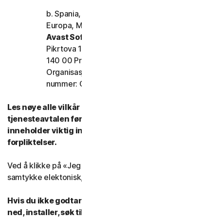
b. Spania, Frankrike, Italia og resten av
Europa, Midtøsten og Afrika
Avast Software s.r.o.
Pikrtova 1737/1a, Nusle,
140 00 Praha 4, Tsjekkia
Organisasjonsnummer: 02176475 og MVA-
nummer: CZ02176475
Les nøye alle vilkår og betingelser i lisens- og
tjenesteavtalen før du bruker tjenestene våre. De
inneholder viktig informasjon om dine rettigheter og
forpliktelser.
Ved å klikke på «Jeg godtar» eller på annen måte angi
samtykke elektonisk, godtar du vilkårene for LSA.
Hvis du ikke godtar vilkårene for LSA: (i) ikke last
ned, installer, søk tilgang til eller bruk tjenestene