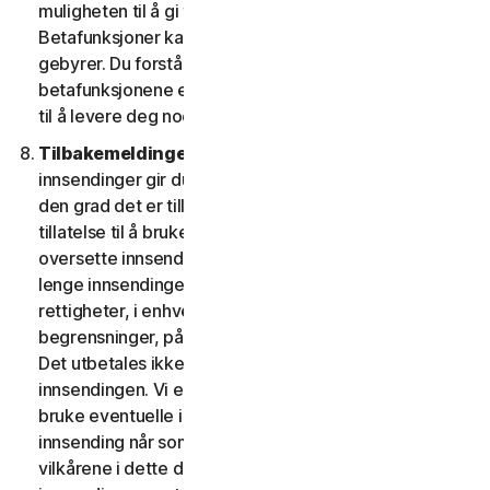
muligheten til å gi tilbakemelding. Din bruk av
Betafunksjoner kan være underlagt betaling av
gebyrer. Du forstår og samtykker i at bruk av
betafunksjonene er frivillig, og at vi ikke er forpliktet
til å levere deg noen betafunksjoner.
Tilbakemeldinger og anmeldelser.
For eventuelle
innsendinger gir du oss og våre tilknyttede partnere, i
den grad det er tillatt av gjeldende lovgivning,
tillatelse til å bruke, reprodusere, kopiere og
oversette innsendingene dine på verdensbasis, så
lenge innsendingene beskyttes av immaterielle
rettigheter, i enhver form og på ethvert medium, uten
begrensninger, på enhver måte vi anser som egnet.
Det utbetales ikke kompensasjon for bruken av
innsendingen. Vi er ikke forpliktet til å legge ut eller
bruke eventuelle innsendinger, og vi kan fjerne enhver
innsending når som helst, spesielt hvis den bryter
vilkårene i dette dokumentet. Ved å levere en