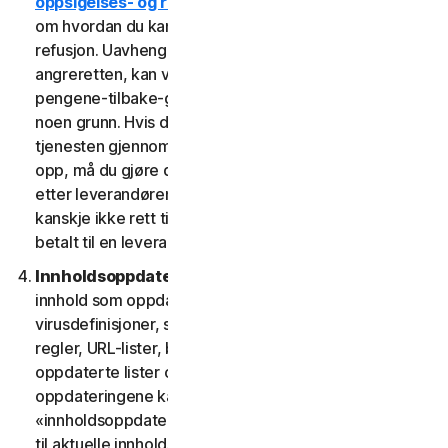
oppsigelses- og refusjonsreglene
for informasjon
om hvordan du kansellerer kontrakten og får eventuell
refusjon. Uavhengig av lovfestede rettigheter som
angreretten, kan visse tjenester inkludere en
pengene-tilbake-garanti, hvis du ikke er fornøyd av
noen grunn. Hvis du derimot fikk retten til å bruke
tjenesten gjennom en leverandør, og du ønsker å si
opp, må du gjøre det direkte hos den leverandøren
etter leverandørens instruksjoner. I slike tilfeller har du
kanskje ikke rett til refusjon fra oss av gebyr du har
betalt til en leverandør.
Innholdsoppdateringer.
Enkelte tjenester bruker
innhold som oppdateres fra tid til annen, for eksempel
virusdefinisjoner, spionprogramdefinisjoner, antispam-
regler, URL-lister, brannmurregler, sårbarhetsdata og
oppdaterte lister over autentiserte nettsider. Disse
oppdateringene kalles samlet
«innholdsoppdateringer». I slike tilfeller har du tilgang
til aktuelle innholdsoppdateringer for tjenestene i