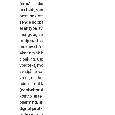
formål, inkludert, men ikke begrenset til
portsøk, sende spam, sende påmeldings-e-
post, søk etter åpne releer eller åpne proxyer,
sende uoppfordret e-post eller noen versjon
eller type av e-post som sendes i store
mengder, selv om e-postmeldingen dirigeres via
tredjepartsservere, enhver pop-up-lansering,
bruk av stjålne kredittkort, kredittkortbedrageri,
økonomisk bedrageri, kryptovalutasvindel,
cloaking, utpressing, tvang, kidnapping,
voldtekt, mord, salg av stjålne kredittkort, salg
av stjålne varer, tilbud om eller salg av forbudte
varer, militære varer og varer som kan brukes
både til militære og fredelige formål
(dobbeltbruk), tilbud om eller salg av
kontrollerte stoffer, identitetstyveri, hacking,
pharming, skraping i enhver form eller skala,
digital piratkopiering, krenkelse av immaterielle
rettigheter og andre lignende aktiviteter; eller å