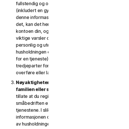
fullstendig og oppdatert kontoinformasjon
(inkludert en gyldig e-postadresse) og holder
denne informasjonen oppdatert. Hvis du ikke gjør
det, kan det hende vi må stoppe eller avslutte
kontoen din, og det kan hende at vi ikke kan gi deg
viktige varsler om tjenestene dine. Kontoen din er
personlig og utelukkende for bruk av deg (eller
husholdningen eller små bedrifter hvis dette tillates
for en tjeneste) og kan ikke brukes av andre
tredjeparter for noe formål. Du skal ikke selge,
overføre eller la andre bruke din brukerinformasjon.
Nøyaktigheten til informasjonen din (inkludert
familien eller småbedriften)
. Noen tjenester kan
tillate at du registrerer familiemedlemmer, ansatte i
småbedriften eller enhetene deres for bruk av
tjenestene. I slike tilfeller samtykker du til at
informasjonen du gir oss om deg selv, medlemmer
av husholdningen eller ansatte i småbedriften er