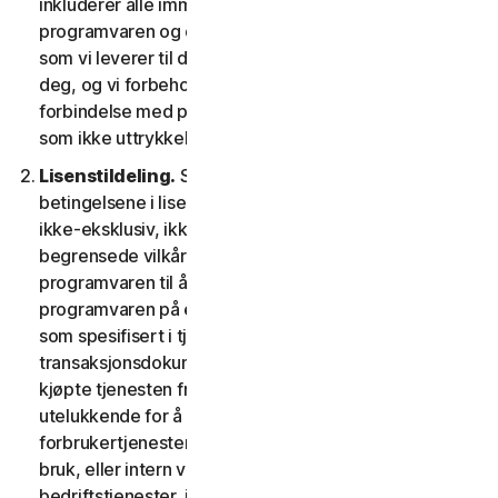
inkluderer alle immaterielle rettigheter i og til
programvaren og dokumentasjonen. All programvare
som vi leverer til deg, er lisensiert, men ikke solgt til
deg, og vi forbeholder oss alle rettigheter i
forbindelse med programvaren og dokumentasjonen
som ikke uttrykkelig er gitt i vår LSA.
Lisenstildeling.
Så lenge du overholder vilkårene og
betingelsene i lisens- og tjenesteavtalen, gir vi deg en
ikke-eksklusiv, ikke-overførbar lisens med
begrensede vilkår i området hvor du kjøpte
programvaren til å laste ned og installere en kopi av
programvaren på enheten du eier eller kontrollerer,
som spesifisert i tjenesterettighetene eller gjeldende
transaksjonsdokumentasjon fra leverandøren du
kjøpte tjenesten fra, og til å bruke programvarekopien
utelukkende for å få tilgang til og bruke
forbrukertjenestene for egen, ikke-kommersielle
bruk, eller intern virksomhet når det gjelder
bedriftstjenester, i tjenesteperioden.