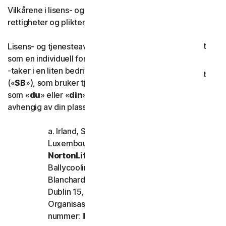
Vilkårene i lisens- og tjenesteavtalen («
LSA
») styrer dine
Norton Antivirus Plus
rettigheter og plikter når du bruke tjenestene våre.
Norton Mobile Security for
Lisens- og tjenesteavtalen er en kontrakt mellom deg
som en individuell forbruker, eller som arbeidsgiver eller
-taker i en liten bedrift med høyst 50 (femti) ansatte
Norton Mobile Security for
(«
SB
»), som bruker tjenestene våre (referert til nedenfor
som «
du
» eller «
din
») og «
oss
», «
vi
» eller «
vår
»
Personvern
avhengig av din plassering, som følger:
Norton VPN
a. Irland, Storbritannia, Belgia, Nederland og
Luxembourg
NortonLifeLock Ireland Limited
Norton AntiTrack
Ballycoolin Business Park, Ballycoolin,
Blanchardstown
Norton Genie
Dublin 15, Ireland
Organisasjonsnummer: 159355 og MVA-
Mer Norton
nummer: IE6557355A