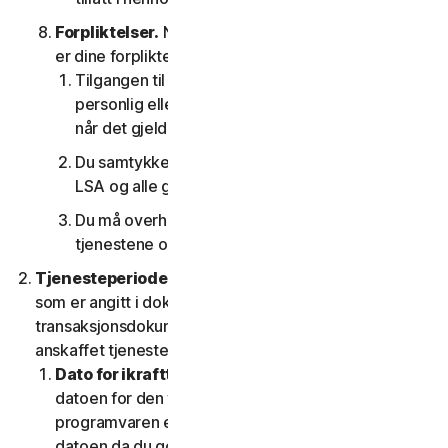
Forpliktelser.
Når det gjelder bruken av tjenesten,
er dine forpliktelser som følger:
Tilgangen til forbrukertjenestene er kun for deg
personlig eller husholdningen, eller intern bruk
når det gjelder bedriftstjenester;
Du samtykker i å bruke tjenestene i samsvar med
LSA og alle gjeldende lover og forskrifter;
Du må overholde tekniske begrensninger for
tjenestene og/eller programvaren.
Tjenesteperiode.
Tjenesteperioden skal være den
som er angitt i dokumentasjonen, eller i gjeldende
transaksjonsdokumentasjon fra leverandøren du har
anskaffet tjenesten fra.
Dato for ikrafttredelse.
Den skal begynne på (a)
datoen for den første installasjonen av
programvaren eller bruken av tjenesten; eller (b)
datoen da du godtok denne LSA-en; eller (c) hvis