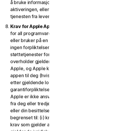
å bruke informasjonen som ble gitt under
aktiveringen, eller leverandøren din hvis du anskaffet
tjenesten fra leverandør.
Krav for Apple App Store.
Denne klausulen gjelder
for all programvare du kjøper fra Apple App Store
eller bruker på en iOS-enhet som en app. Apple har
ingen forpliktelser til å levere vedlikeholds- og
støttetjenester for appen. Dersom programvaren ikke
overholder gjeldende garanti, kan du gi beskjed til
Apple, og Apple kan tilbakebetale kjøpesummen for
appen til deg (hvis relevant). I størst mulig grad tillatt
etter gjeldende lov, vil ikke Apple ha noe annen
garantiforpliktelse med hensyn til programvaren.
Apple er ikke ansvarlig for å håndtere eventuelle krav
fra deg eller tredjepart når det gjelder programvaren
eller din besittelse og bruk av den, inkludert, men ikke
begrenset til: (i) krav om produktansvar; (ii) ethvert
krav som gjelder at appen ikke er i samsvar med