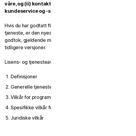
våre, og (ii) kontakt leverandøren din eller vår
kundeservice og -støtte.
Hvis du har godtatt flere versjoner av LSA for en
tjeneste, er den nyeste versjonen av LSA som du
godtok, gjeldende mellom deg og oss og erstatter alle
tidligere versjoner.
Lisens- og tjenesteavtalen dekker:
Definisjoner
Generelle tjenestevilkår
Vilkår for programvarelisens
Spesifikke vilkår for visse tjenester
Juridiske vilkår