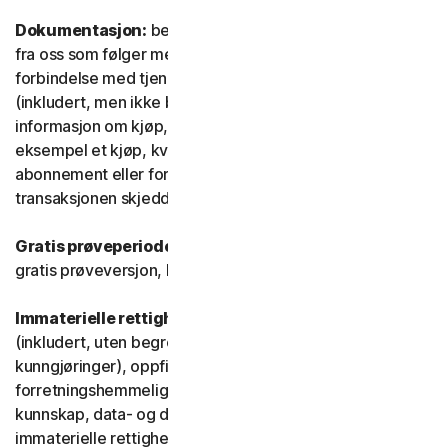
Dokumentasjon:
betyr alle dokumenter og informasjon
fra oss som følger med eller gjøres tilgjengelig i
forbindelse med tjenesten og/eller programvaren
(inkludert, men ikke begrenset til, emballasje eller
informasjon om kjøp, abonnement eller fornyelse, for
eksempel et kjøp, kvittering eller e-postbekreftelse på
abonnement eller fornyelse, samt salgsvilkår hvis
transaksjonen skjedde direkte med oss).
Gratis prøveperiode
En tjeneste som tilbys som en
gratis prøveversjon, både med og uten tidsbegrensning.
Immaterielle rettigheter:
betyr patentrettigheter
(inkludert, uten begrensning, patentsøknader og
kunngjøringer), oppfinnelser, opphavsrettigheter,
forretningshemmeligheter, moralske rettigheter,
kunnskap, data- og databaserettigheter og andre
immaterielle rettigheter anerkjent i ethvert land eller