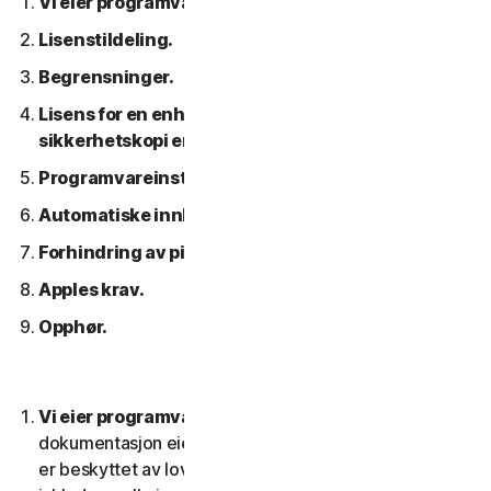
Vi eier programvaren.
Lisenstildeling.
Begrensninger.
Lisens for en enhet. Bare en arkiv- eller
sikkerhetskopi er tillatt.
Programvareinstallasjon.
Automatiske innholdsoppdateringer.
Forhindring av piratkopiering av programvare.
Apples krav.
Opphør.
Vi eier programvaren.
Programvaren og all
dokumentasjon eies av oss eller våre lisensgivere og
er beskyttet av lover om opphavsrett. Dette