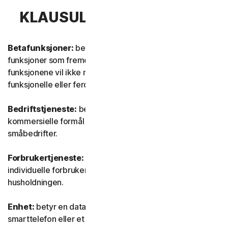
KLAUSUL 1 – DEFINISJONER
Betafunksjoner:
betyr nye og/eller oppdaterte
funksjoner som fremdeles er i testmodus. Disse
funksjonene vil ikke nødvendigvis være fullstendig
funksjonelle eller ferdigstilte.
Bedriftstjeneste:
betyr tjenester som er utviklet for
kommersielle formål og beregnet for intern bruk i
småbedrifter.
Forbrukertjeneste:
betyr tjenester som er utviklet for
individuelle forbrukere og beregnet for personlig bruk i
husholdningen.
Enhet:
betyr en datamaskin, en bærbar PC, en
smarttelefon eller et nettbrett.