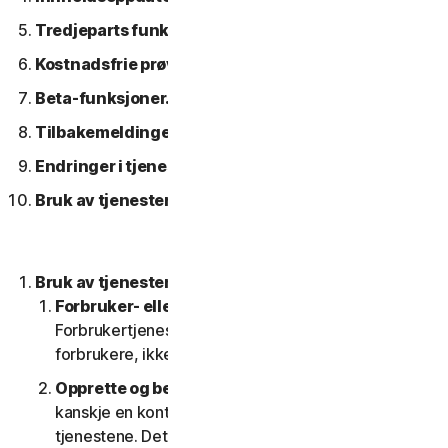
Tredjeparts funksjoner eller innhold.
Kostnadsfrie prøveversjoner.
Beta-funksjoner.
Tilbakemeldinger og anmeldelser.
Endringer i tjenestene.
Bruk av tjenester over et nettverk.
Bruk av tjenestene.
Forbruker- eller bedriftstjenester
.
Forbrukertjenestene er bare beregnet for
forbrukere, ikke småbedrifter.
Opprette og beholde en konto.
Du trenger
kanskje en konto for å få tilgang til og bruke
tjenestene. Det er viktig at du gir oss nøyaktig,