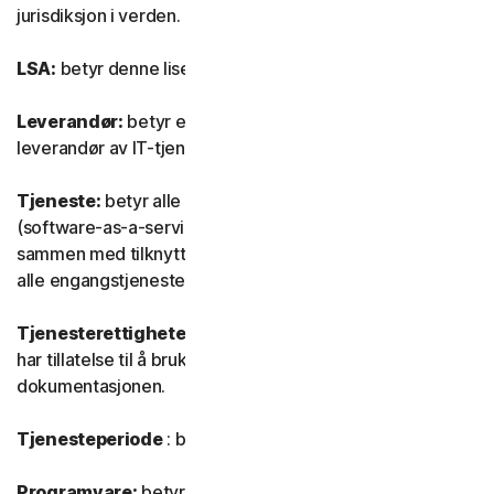
jurisdiksjon i verden.
LSA:
betyr denne lisens- og tjenesteavtalen.
Leverandør:
betyr en autorisert forhandler eller
leverandør av IT-tjenester.
Tjeneste:
betyr alle tjenestene våre eller SaaS
(software-as-a-service) abonnementsbasert tilbud
sammen med tilknyttede funksjoner eller tjenester, samt
alle engangstjenester eller -produkter.
Tjenesterettigheter:
betyr antall og type enheter som
har tillatelse til å bruke programvaren, som spesifisert i
dokumentasjonen.
Tjenesteperiode
: betyr varigheten av tjenesten.
Programvare:
betyr alle våre programvarer, inkludert