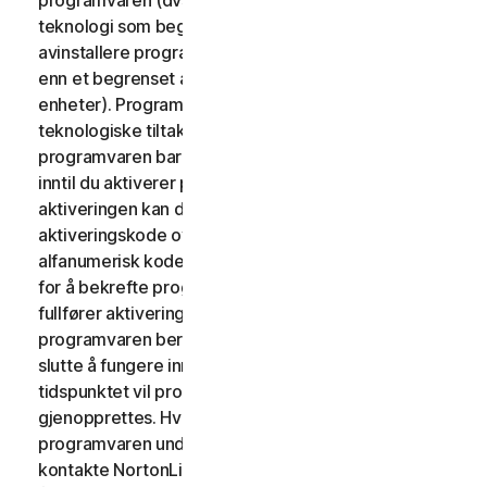
programvaren (dvs. programvaren kan inneholde
teknologi som begrenser muligheten til å installere og
avinstallere programvaren på en enhet, til ikke mer
enn et begrenset antall ganger på et begrenset antall
enheter). Programvaren som inneholder slike
teknologiske tiltak, kan kreve aktivering. I så fall vil
programvaren bare fungere i en begrenset periode
inntil du aktiverer programvaren. I løpet av
aktiveringen kan det kreves at du oppgir en unik
aktiveringskode over Internett. Dette er en
alfanumerisk kode som leveres med programvaren,
for å bekrefte programvarens ekthet. Hvis du ikke
fullfører aktiveringen innen tidsperioden, eller når
programvaren ber deg om det, vil programvaren
slutte å fungere inntil aktiveringen er fullført. På dette
tidspunktet vil programvarens funksjonalitet
gjenopprettes. Hvis du ikke kan aktivere
programvaren under aktiveringsprosessen, kan du
kontakte NortonLifeLock kundeservice og -støtte ved