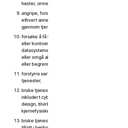
hester, ormer eller tidsbomber;
angripe, forstyrre, nekte tjenester tilgang til
ethvert annet nettverk, datamaskin eller node
gjennom tjenestene, på noen som helst måte;
forsøke å få uautorisert tilgang til tjenestene,
eller kontoene til andre brukere, eller
datasystemer eller nettverk koblet til tjenestene
eller omgå alle tiltak vi kan bruke for å forhindre
eller begrense tilgang til tjenestene;
forstyrre servere eller nettverk koblet til
tjenester;
bruke tjenestene til ethvert militært formål,
inkludert cyberkrigføring, utvikling av våpen,
design, tilvirkning eller produksjon av raketter,
kjernefysiske, kjemiske eller biologiske våpen;
bruke tjenestene på noen måte som ikke er
tillatt i henhold til LSA.