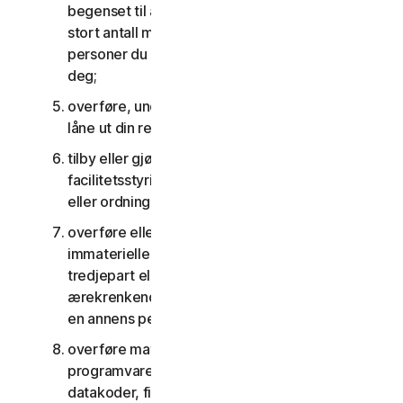
begenset til å sende massekommunikasjon til et
stort antall mottakere eller dele innhold med
personer du ikke kjenner eller som ikke kjenner
deg;
overføre, underlisensiere, leie, lease og/eller
låne ut din rett til å bruke tjenestene;
tilby eller gjøre tjenestene tilgjengelig via
facilitetsstyring, tidsdeling, tjenesteleverandør
eller ordning for tjenestebyrå;
overføre eller lagre materiale som kan krenke
immaterielle rettigheter eller andre rettigheter til
tredjepart eller som er ulovlig, skadevoldende,
ærekrenkende, injurierende eller inngripende i
en annens personvern;
overføre materiale som inneholder
programvarevirus eller andre skadelige
datakoder, filer eller programmer, som trojanske