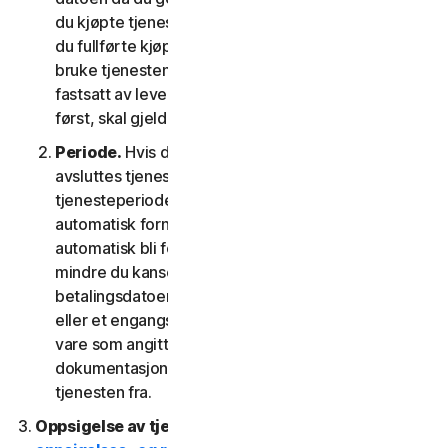
du kjøpte tjenesten fra nettbutikken vår, datoen da
du fullførte kjøpet; eller (d) hvis du fikk retten til å
bruke tjenesten fra en leverandør, datoen som er
fastsatt av leverandøren, der datoen som kommer
først, skal gjelde.
Periode.
Hvis du har et tidsbegrenset abonnement,
avsluttes tjenesten automatisk ved slutten av
tjenesteperioden. Hvis du har et abonnement med
automatisk fornyelse, vil tjenesteperioden
automatisk bli fornyet på fornyelsesdatoen, med
mindre du kansellerer abonnementsfornyelsen før
betalingsdatoen. Hvis du har en engangstjeneste
eller et engangsprodukt, vil tjenesteperioden din
vare som angitt i dokumentasjonen, eller relevant
dokumentasjon fra leverandøren som du anskaffet
tjenesten fra.
Oppsigelse av tjenesten.
Les