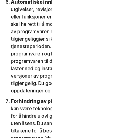
Automatiske innholdsoppdateringer.
Ikke alle
utgivelser, revisjoner, oppdateringer, forbedringer
eller funksjoner er tilgjengelig på alle plattformer. Du
skal ha rett til å motta nye funksjoner til og versjoner
av programvaren når vi, fra tid til annen,
tilgjengeliggjør slike funksjoner og versjoner i løpet av
tjenesteperioden. For at vi skal kunne optimalisere
programvaren og levere den nyeste versjonen av
programvaren til deg, må du godta at programvaren
laster ned og installerer nye oppdateringer og
versjoner av programvaren når vi gjør dem
tilgjengelig. Du godtar at vi sender slike nye
oppdateringer og versjoner til enheten din.
Forhindring av piratkopiering av programvare.
Det
kan være teknologi i programvaren som er designet
for å hindre ulovlig bruk av programvaren eller bruk
uten lisens. Du samtykker i at vi kan ta i bruk disse
tiltakene for å beskytte oss mot piratkopiering av