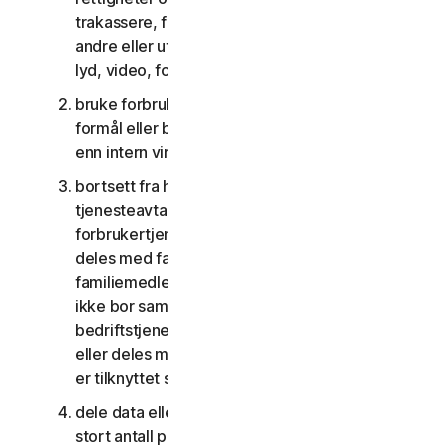
trakassere, forfølge, true, skade eller overvåke
andre eller utnytte barn på noen måte, inkludert
lyd, video, fotografering, digitalt innhold osv.;
bruke forbrukertjenestene for kommersielle
formål eller bedriftstjenestene til andre formål
enn intern virksomhet;
bortsett fra hvis annet er oppgitt i lisens- og
tjenesteavtalen eller dokumentasjonen, kan ikke
forbrukertjenestene fås tilgang til, brukes eller
deles med familiemedlemmer, ikke-
familiemedlemmer eller andre personer som
ikke bor sammen med deg, og
bedriftstjenestene kan ikke fås tilgang til, brukes
eller deles med personer som ikke er ansatt eller
er tilknyttet småbedriften;
dele data eller annet innhold med et urimelig
stort antall personer, inkludert, men ikke