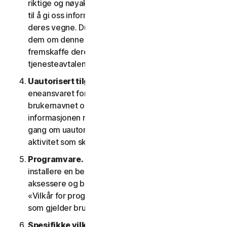
riktige og nøyaktige og at du er behørig autorisert
til å gi oss informasjonen og overvåke kontoene på
deres vegne. Du samtykker også til å informere
dem om denne lisens- og tjenesteavtalen og
fremskaffe deres samtykke til denne lisens- og
tjenesteavtalen.
Uautorisert tilgang til kontoen din
. Du har
eneansvaret for å sørge for at du holder
brukernavnet og passordet sikre. Ikke del denne
informasjonen med andre, og informer oss med en
gang om uautorisert bruk. Du er ansvarlig for all
aktivitet som skjer på kontoen din.
Programvare.
Du må kanskje laste ned og
installere en bestemt programvare på enheten for å
aksessere og bruke visse tjenester. Se klausul 3 –
«Vilkår for programvarelisens» i LSA for vilkårene
som gjelder bruken av slik programvare.
Spesifikke vilkår for visse tjenester.
Følgende