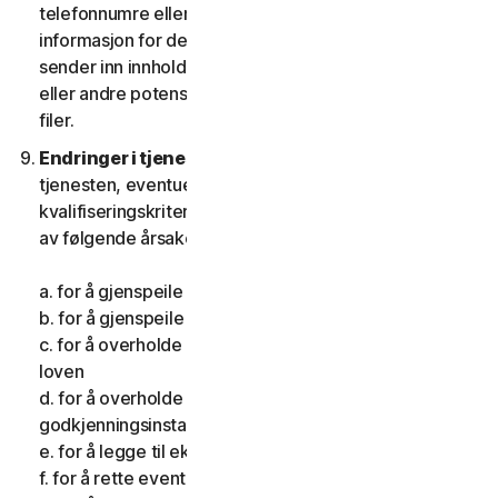
telefonnumre eller annen personlig identifiserbar
informasjon for deg selv eller andre; og (vii) du ikke
sender inn innhold som inneholder datavirus, ormer
eller andre potensielt skadelige dataprogrammer eller
filer.
Endringer i tjenestene.
Vi kan endre eller avslutte
tjenesten, eventuelt innføre eller justere
kvalifiseringskriteriene for tjenesten, av én eller flere
av følgende årsaker:
a. for å gjenspeile endringer i teknologien
b. for å gjenspeile endringene i nettruslers natur
c. for å overholde loven og gjenspeile endringer i
loven
d. for å overholde kravene pålagt av en
godkjenningsinstans
e. for å legge til ekstra funksjoner
f. for å rette eventuelle feil