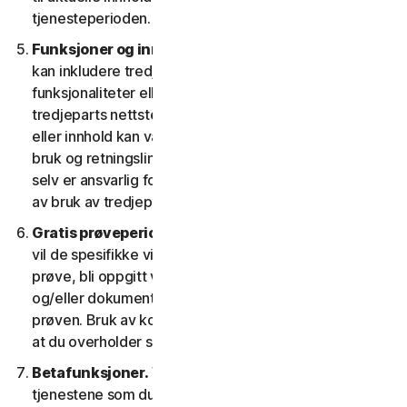
tjenesteperioden.
Funksjoner og innhold fra tredjeparter.
Tjenester
kan inkludere tredjeparts funksjoner og
funksjonaliteter eller la deg benytte innhold fra
tredjeparts nettsted. Slike funksjoner, funksjonaliteter
eller innhold kan være underlagt tredjeparts vilkår for
bruk og retningslinjer for personvern. Du godtar at du
selv er ansvarlig for og påtar deg all risiko som følger
av bruk av tredjeparts ressurser.
Gratis prøveperioder.
Hvis vi tilbyr en gratis prøve,
vil de spesifikke vilkårene som gjelder din gratis
prøve, bli oppgitt ved registrering i reklamemateriell
og/eller dokumentasjon som beskriver den gratis
prøven. Bruk av kostnadsfrie prøveversjonen krever
at du overholder slike spesifikke vilkår.
Betafunksjoner.
Vi kan inkludere betafunksjoner i
tjenestene som du kan benytte, disse kan gi deg