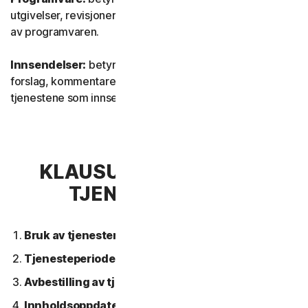
utgivelser, revisjoner, oppdateringer eller forbedringer
av programvaren.
Innsendelser:
betyr alle tilbakemeldinger, vurderinger,
forslag, kommentarer eller ideer i forbindelse med
tjenestene som innsendes av deg.
KLAUSUL 2 - GENERELLE
TJENESTEVILKÅR
Bruk av tjenestene.
Tjenesteperiode.
Avbestilling av tjenesten.
Innholdsoppdateringer.