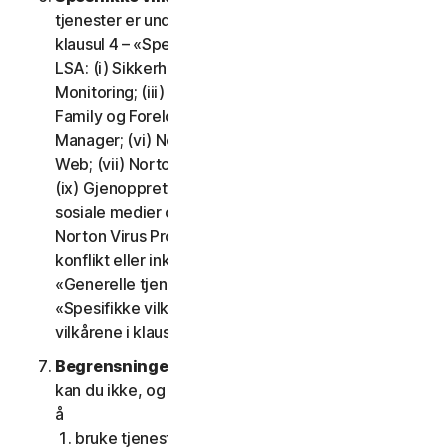
tjenester er underlagt ytterligere vilkår angitt i
klausul 4 – «Spesifikke vilkår for visse tjenester» i
LSA: (i) Sikkerhetskopiering i skyen; (ii) Dark Web
Monitoring; (iii) Norton kredittportal; (iv) Norton
Family og Foreldrestyring; (v) Norton Password
Manager; (vi) Norton Safe Search og Norton Safe
Web; (vii) Norton Small Business; (viii) Norton VPN;
(ix) Gjenopprettingsstøtte; (x) Overvåkning av
sosiale medier og (xi) Teknisk støtte (inkludert
Norton Virus Protection Promise). Hvis det er en
konflikt eller inkonsekvens mellom klausul 2 –
«Generelle tjenestevilkår» og klausul 4 –
«Spesifikke vilkår for visse tjenester», skal
vilkårene i klausul 4 gjelde.
Begrensninger.
Med hensyn til bruk av tjenestene
kan du ikke, og du kan heller ikke tillate noen andre,
å
bruke tjenestene til ulovlige eller bedragerske