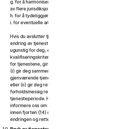
g. for å harmonisere tjenestene og vilkårene på tvers
av flere jurisdiksjoner
h. for å tydeliggjøre vilkårene
i. for eventuelle andre gyldige grunner.
Hvis du avslutter tjenestene, foretar en vesentlig
endring av tjenestene som kan være betydelig
ugunstig for deg, eller innfører eller endrer
kvalifiseringskriterier slik at du ikke lenger kvalifiserer
for tjenestene, gir vi deg fjorten (14) dagers varsel og
(i) gir deg sammenlignbare eller bedre tjenester i
gjenværende tjenesteperiode uten ekstra kostnader
eller (ii) gir deg retten til å avslutte kontrakten og få
forholdsmessig refusjon for resterende
tjenesteperiode. Hvis du vil utøve denne retten, må du
informere oss om ditt ønske om å si opp kontrakten
innen fjorten (14) dager etter at vi har varslet deg om
endringen og retten til å si opp.