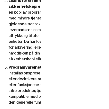
Lisens for en enhet. Bare en arkiv- eller
sikkerhetskopi er tillatt.
LSA lar deg bare installere
en kopi av programvaren for bruk på en enkelt enhet,
med mindre tjenesterettighetene dine eller den
gjeldende transaksjonsdokumentasjonen fra
leverandøren som du anskaffet tjenesten fra,
uttrykkelig tillater deg å bruke programvaren på flere
enheter. Du har lov til å lage én kopi av programvaren
for arkivering, eller kopiere programvaren til
harddisken på din enhet og beholde originalen som
sikkerhetskopi eller arkiv.
Programvareinstallasjon.
I løpet av
installasjonsprosessen kan programvaren avinstallere
eller deaktivere andre sikkerhetsprodukter/-tjenester,
eller funksjonene til slike produkter/tjenester, hvis
slike produkter/tjenester eller funksjoner ikke er
kompatible med programvaren, eller for å forbedre
den generelle funksjonaliteten til programvaren.