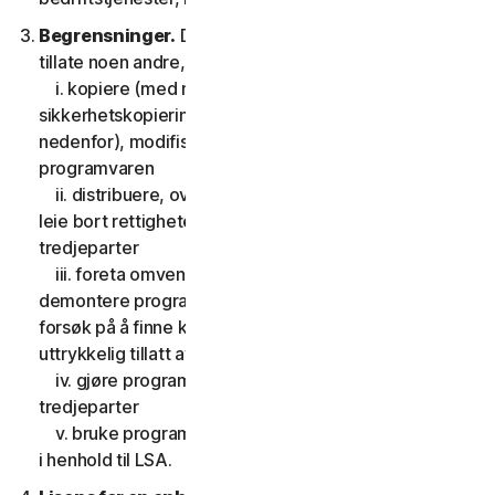
Begrensninger.
Du kan ikke, og du kan heller ikke
tillate noen andre, å
i. kopiere (med mindre av
sikkerhetskopieringsformål i henhold til tillatelsen
nedenfor), modifisere eller lage avledninger basert på
programvaren
ii. distribuere, overføre, underlisensiere, låne eller
leie bort rettigheten til å bruke programvaren til
tredjeparter
iii. foreta omvendt utvikling, dekompilere eller
demontere programvaren, eller gjøre eventuelle
forsøk på å finne kildekoden, med mindre det er
uttrykkelig tillatt av gjeldende lovgivning
iv. gjøre programvarens funksjoner tilgjengelig for
tredjeparter
v. bruke programvaren på en måte som ikke er tillatt
i henhold til LSA.