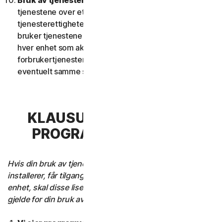
Bruk av tjenester over et nettverk.
Du kan bruke
tjenestene over et nettverk dersom
tjenesterettighetene tillater at du får tilgang til eller
bruker tjenestene på mer enn én enhet og forutsatt at
hver enhet som aksesserer eller bruker
forbrukertjenestene inngår i samme husholdning eller
eventuelt samme småbedrift.
KLAUSUL 3 - VILKÅR FOR
PROGRAMVARELISENS
Hvis din bruk av tjenesten krever at du laster ned,
installerer, får tilgang til eller bruker programvaren på en
enhet, skal disse lisensvilkårene for programvare også
gjelde for din bruk av tjenesten.