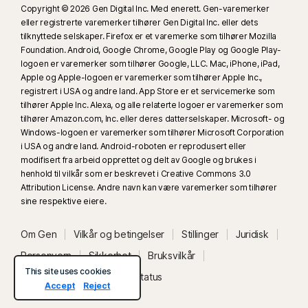
Copyright © 2026 Gen Digital Inc. Med enerett. Gen-varemerker
eller registrerte varemerker tilhører Gen Digital Inc. eller dets
tilknyttede selskaper. Firefox er et varemerke som tilhører Mozilla
Foundation. Android, Google Chrome, Google Play og Google Play-
logoen er varemerker som tilhører Google, LLC. Mac, iPhone, iPad,
Apple og Apple-logoen er varemerker som tilhører Apple Inc.,
registrert i USA og andre land. App Store er et servicemerke som
tilhører Apple Inc. Alexa, og alle relaterte logoer er varemerker som
tilhører Amazon.com, Inc. eller deres datterselskaper. Microsoft- og
Windows-logoen er varemerker som tilhører Microsoft Corporation
i USA og andre land. Android-roboten er reprodusert eller
modifisert fra arbeid opprettet og delt av Google og brukes i
henhold til vilkår som er beskrevet i Creative Commons 3.0
Attribution License. Andre navn kan være varemerker som tilhører
sine respektive eiere.
Om Gen
Vilkår og betingelser
Stillinger
Juridisk
Personvern
Sikkerhet
Bruksvilkår
This site uses cookies
Tilgjengelighet
Systemstatus
Accept
Reject