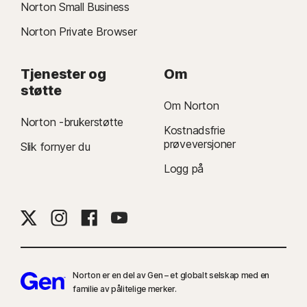
Norton Small Business
Norton Private Browser
Tjenester og
Om
støtte
Om Norton
Norton -brukerstøtte
Kostnadsfrie
prøveversjoner
Slik fornyer du
Logg på
Norton er en del av Gen – et globalt selskap med en
familie av pålitelige merker.