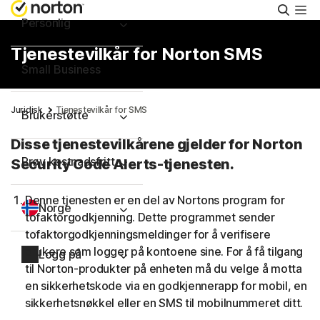
Søk
Personlig
Tjenestevilkår for Norton SMS
Small Business
Juridisk
Tjenestevilkår for SMS
Brukerstøtte
Disse tjenestevilkårene gjelder for Norton
Prøv kostnadsfritt
Security Code Alerts-tjenesten.
Denne tjenesten er en del av Nortons program for
Norge
tofaktorgodkjenning. Dette programmet sender
tofaktorgodkjenningsmeldinger for å verifisere
brukere som logger på kontoene sine. For å få tilgang
Logg på
til Norton-produkter på enheten må du velge å motta
en sikkerhetskode via en godkjennerapp for mobil, en
sikkerhetsnøkkel eller en SMS til mobilnummeret ditt.