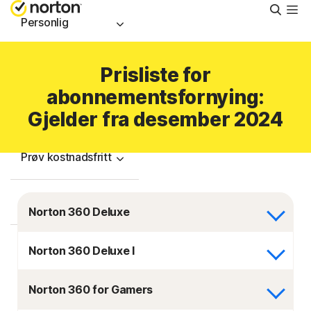
Søk
Personlig
Small Business
Prisliste for
abonnementsfornying:
Brukerstøtte
Gjelder fra desember 2024
Prøv kostnadsfritt
Norge
Norton 360 Deluxe
Logg på
Norton 360 Deluxe I
Norton 360 for Gamers