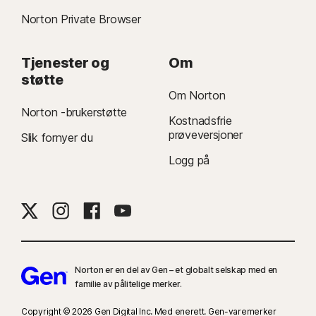
Norton Private Browser
Tjenester og
Om
støtte
Om Norton
Norton -brukerstøtte
Kostnadsfrie
prøveversjoner
Slik fornyer du
Logg på
Norton er en del av Gen – et globalt selskap med en
familie av pålitelige merker.
Copyright © 2026 Gen Digital Inc. Med enerett. Gen-varemerker