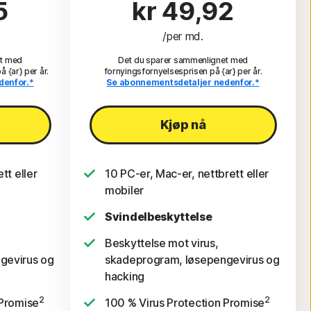
5
kr 49,92
/per md.
et med
Det du sparer sammenlignet med
 {ar} per år.
fornyingsfornyelsesprisen på {ar} per år.
denfor.*
Se abonnementsdetaljer nedenfor.*
Kjøp nå
tt eller
10 PC-er, Mac-er, nettbrett eller
mobiler
Svindelbeskyttelse
Beskyttelse mot virus,
gevirus og
skadeprogram, løsepengevirus og
hacking
2
2
 Promise
100 % Virus Protection Promise