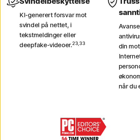
Svindelbeskyttelse
Truss
sannt
KI-generert forsvar mot
svindel på nettet, i
Avanse
tekstmeldinger eller
antivir
23,33
deepfake-videoer.
din mot
Interne
person
økonom
når du 