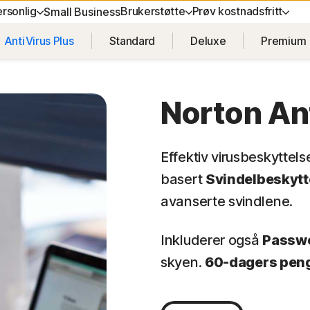
rsonlig
Brukerstøtte
Prøv kostnadsfritt
Small Business
AntiVirus Plus
Standard
Deluxe
Premium
NTER
JELP
ENHETSSIKKERHET
PRØV KOSTNADSFRITT
LÆR
PERSON
støtte
Norton AntiVirus Plus
Kostnadsfrie prøveversjoner
Hvordan fornye
Norton V
Norton An
Norton Mobile Security for
Norton An
Android™
Effektiv virusbeskyttels
Norton Mobile Security for iOS™
basert
Svindelbeskytt
avanserte svindlene.
Inkluderer også
Passw
ster
skyen.
60-dagers peng