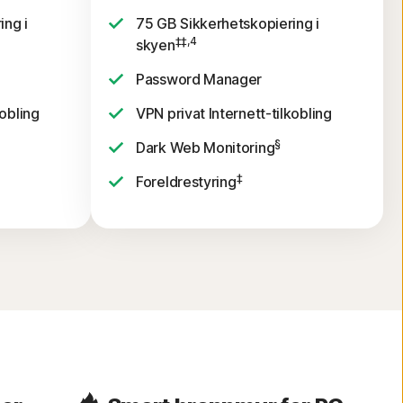
ing i
75 GB Sikkerhetskopiering i
‡‡,4
skyen
Password Manager
kobling
VPN privat Internett-tilkobling
§
Dark Web Monitoring
‡
Foreldrestyring