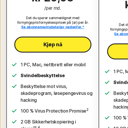
/per md.
Det du sparer sammenlignet med
fornyingsprisfornyelsesprisen på {ar} per år.
Det d
Se abonnementsdetaljer nedenfor.*
fornyingspr
Se abon
Kjøp nå
1 PC, Mac, nettbrett eller mobil
1 PC, M
Svindelbeskyttelse
Svind
Beskyttelse mot virus,
skadeprogram, løsepengevirus og
Beskyt
hacking
skadep
hackin
2
100 % Virus Protection Promise
100 % 
2 GB Sikkerhetskopiering i
‡‡,4