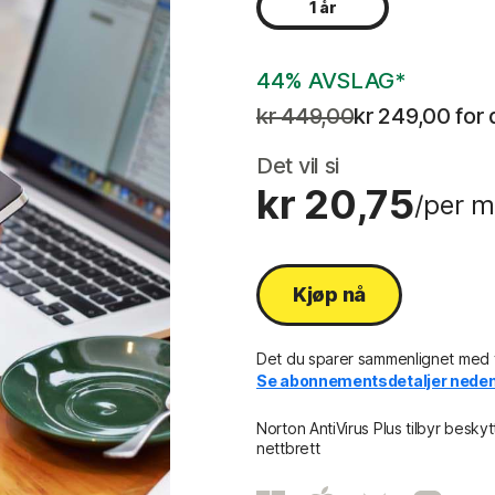
1 år
44% AVSLAG*
kr 449,00
kr 249,00
 for
Det vil si
kr 20,75
/per m
Kjøp nå
Det du sparer sammenlignet med fo
Se abonnementsdetaljer neden
Norton AntiVirus Plus tilbyr besky
nettbrett