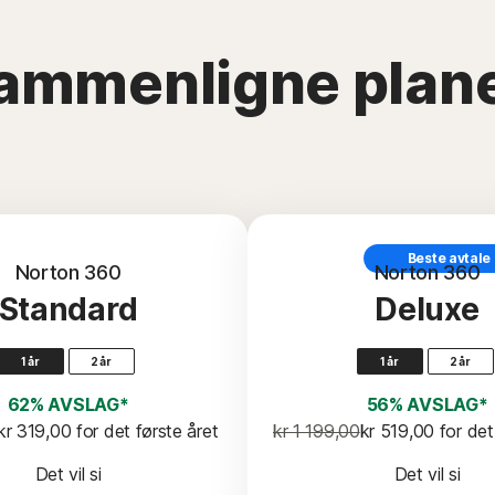
ammenligne plane
Beste avtale
Norton 360
Norton 360
Standard
Deluxe
1 år
2 år
1 år
2 år
62% AVSLAG*
56% AVSLAG*
kr 319,00
 for det første året
kr 1 199,00
kr 519,00
 for de
Det vil si
Det vil si