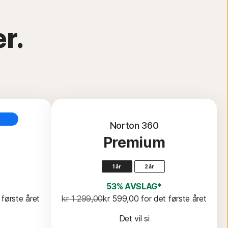
r.
Norton 360
Premium
1 år
2 år
53% AVSLAG*
t første året
kr 1 299,00
kr 599,00
 for det første året
Det vil si