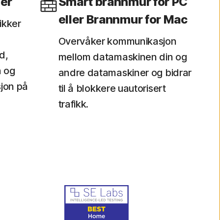
er
Smart brannmur for PC
eller Brannmur for Mac
ikker
g
Overvåker kommunikasjon
d,
mellom datamaskinen din og
n og
andre datamaskiner og bidrar
jon på
til å blokkere uautorisert
trafikk.