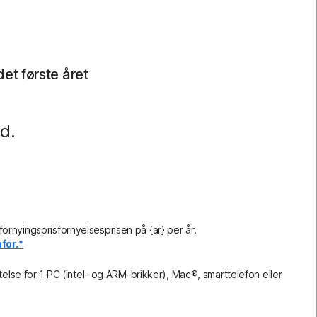
 det første året
d.
rnyingsprisfornyelsesprisen på {ar} per år.
for.*
ttelse for 1 PC (Intel- og ARM-brikker), Mac®, smarttelefon eller