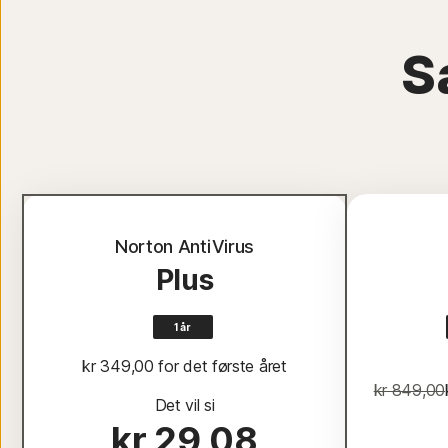
S
Norton AntiVirus
Plus
1 år
kr 349,00
 for det første året
kr 849,00
Det vil si
kr 29,08