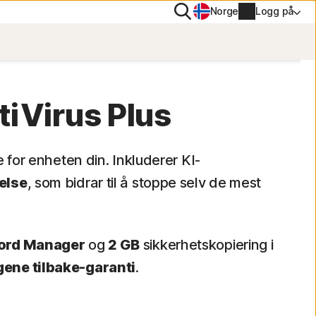
Søk
Norge
Logg på
VERN
PN
tiVirus Plus
tiTrack
Kontoinformasjon
e for enheten din. Inkluderer KI-
Betalingsinformasjon
else
, som bidrar til å stoppe selv de mest
Forny
Ordrelogg
ord Manager
og
2 GB
sikkerhetskopiering i
ene tilbake-garanti
.
Angi produktnøkkelen