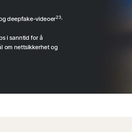
23,
 og deepfake-videoer
ps i sanntid for å
l om nettsikkerhet og