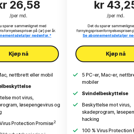
kr 26,58
kr 43,2
/per md.
/per md.
u sparer sammenlignet med
Det du sparer sammenlign
isfornyelsesprisen på {ar} per år.
fornyingsprisenfornyelsesprisen på
nementsdetaljer nedenfor.*
Se abonnementsdetaljer ne
Kjøp nå
Kjøp nå
ac, nettbrett eller mobil
5 PC-er, Mac-er, nettbre
mobiler
elbeskyttelse
Svindelbeskyttelse
telse mot virus,
rogram, løsepengevirus og
Beskyttelse mot virus,
g
skadeprogram, løsepen
hacking
2
Virus Protection Promise
100 % Virus Protection