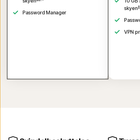
skyen
10 GB 
‡
skyen
Password Manager
Passw
VPN pri