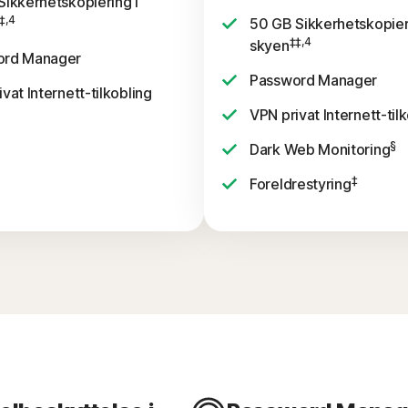
Sikkerhetskopiering i
‡,4
50 GB Sikkerhetskopier
‡‡,4
skyen
ord Manager
Password Manager
vat Internett-tilkobling
VPN privat Internett-til
§
Dark Web Monitoring
‡
Foreldrestyring