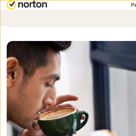
Pe
ALT-I-ETT-ABONNEME
FÅ H
Norton™ 360 Premium
Kunde
Norton™ 360 Deluxe
Norton 360 Standard
Norton 360 for Gamers
Alle produkter og tjene