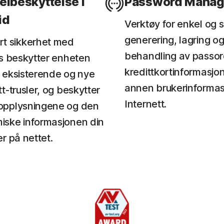
elbeskyttelse i
Password Manag
id
Verktøy for enkel og s
generering, lagring o
rt sikkerhet med
behandling av passor
us beskytter enheten
kredittkortinformasjo
 eksisterende og nye
annen brukerinformas
tt-trusler, og beskytter
Internett.
opplysningene og den
iske informasjonen din
er på nettet.