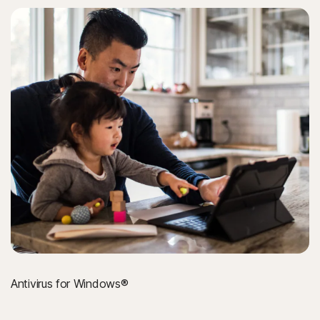
Moderne Internett-trusler etterlater ingen spor i
filsystemet ved å utnytte skript og kjøring i minnet.
Norton-beskyttelse oppdager dem og hjelper deg med å
fjerne dem.
Formjacking-angrep
Norton-beskyttelse bidrar til å blokkere forsøk på å
stjele kredittkort ved betaling på Internett (i kassen).
Tasteloggere
Norton-beskyttelse bidrar til å stoppe Internett-trusler
som prøver å stjele tastetrykk mens du skriver, for
eksempel når du skriver inn brukernavn og passord for
nettkontoer.
Antivirus for Windows®
Mellommannbaserte nettleserangrep