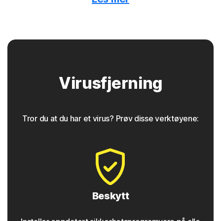
Norton-beskyttelse oppdager når skadelig programvare
er skjult bak annonser på nettet.
Trojanske hester
Virusfjerning
Norton-beskyttelse hjelper til med å blokkere trojanske
hester som ser ut til å være noe de ikke er, og ofte
inneholder en bakdørskomponent for fremtidig tilgang.
Tror du at du har et virus? Prøv disse verktøyene:
◊
Nettfisking
Norton-beskyttelse inneholder verktøy som sporer
nettfiskingsangrep, det vil si tilsynelatende sikre
koblinger som tar brukerne til ondsinnede nettsteder
som samler inn personopplysninger og
Beskytt
påloggingsinformasjon. Du finner disse koblingene på
nettsteder, i e-postmeldinger og til og med i annonser.