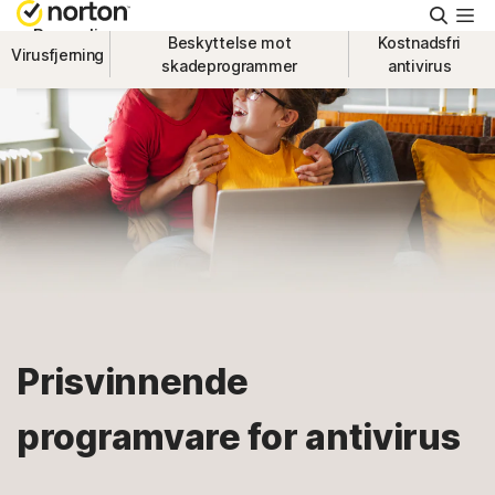
Søk
Personlig
Beskyttelse mot
Kostnadsfri
Virusfjerning
skadeprogrammer
antivirus
Small Business
Brukerstøtte
Prøv kostnadsfritt
Norge
Prisvinnende
Logg på
programvare for antivirus