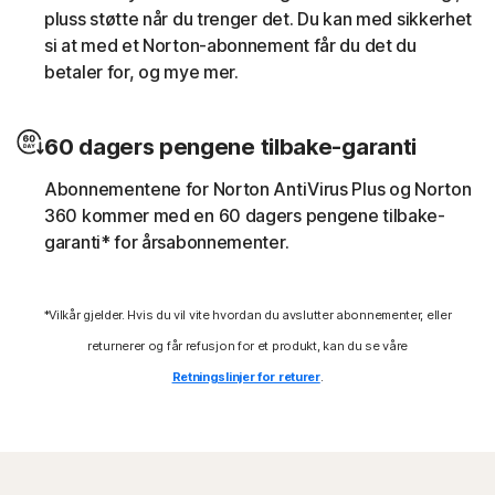
databehandlingsressurser til å kjøre et
pluss støtte når du trenger det. Du kan med sikkerhet
myntgravingsskript uten brukerens samtykke (f.eks.
si at med et Norton-abonnement får du det du
Cryptojacking).
betaler for, og mye mer.
Nedlaster
60 dagers pengene tilbake-garanti
Norton-beskyttelse bidrar til å blokkere Internett-trusler
Abonnementene for Norton AntiVirus Plus og Norton
som ringer deres Kommando- og kontrollsenter (C&C)
360 kommer med en 60 dagers pengene tilbake-
for å laste ned ytterligere ondsinnet programvare.
garanti* for årsabonnementer.
Utnyttinger
*Vilkår gjelder. Hvis du vil vite hvordan du avslutter abonnementer, eller
Norton-beskyttelse bidrar til å blokkere spesifikke
returnerer og får refusjon for et produkt, kan du se våre
teknikker som misbrukes av skadeprogrammer for å
Retningslinjer for returer
.
utnytte sårbarheter i sikkerheten.
Filløse trusler