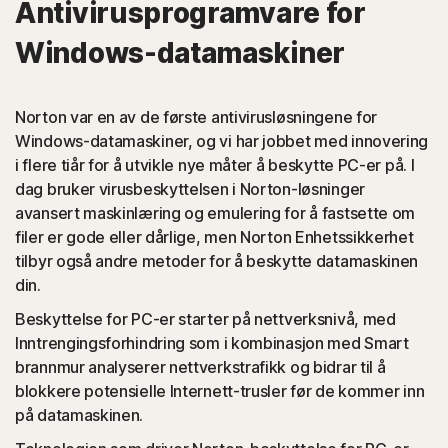
Antivirusprogramvare for
Norton-beskyttelse oppdager skadeprogrammer som
Windows-datamaskiner
kaprer en nettøkt.
Norton var en av de første antivirusløsningene for
PUA-er
Windows-datamaskiner, og vi har jobbet med innovering
i flere tiår for å utvikle nye måter å beskytte PC-er på. I
(Potensielt uønsket programvare): Norton-beskyttelse
dag bruker virusbeskyttelsen i Norton-løsninger
oppdager nettleserutvidelser eller apper som er kjent for
avansert maskinlæring og emulering for å fastsette om
å forårsake problemer, og avinstallerer dem.
filer er gode eller dårlige, men Norton Enhetssikkerhet
tilbyr også andre metoder for å beskytte datamaskinen
Skriptbaserte angrep
din.
Beskyttelse for PC-er starter på nettverksnivå, med
(JavaScript, VBA, VBS, Powershell): Moderne Internett-
Inntrengingsforhindring som i kombinasjon med Smart
trusler bruker skriptspråk i stedet for å bruke filer som er
brannmur analyserer nettverkstrafikk og bidrar til å
kjørbare. Norton-beskyttelse oppdager slike angrep og
blokkere potensielle Internett-trusler før de kommer inn
hjelper deg med å fjerne dem.
på datamaskinen.
◊
Svindel i sosiale nettverk