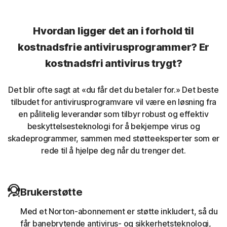
kontroll over et datasystem uten å bli oppdaget.
Hvordan ligger det an i forhold til
Uønskede leserutvidelser
kostnadsfrie antivirusprogrammer? Er
kostnadsfri antivirus trygt?
Nortons inntrengingsforhindringssystem (IPS) bidrar til å
blokkere ondsinnet trafikk som forårsakes av
leserutvidelser.
Det blir ofte sagt at «du får det du betaler for.» Det beste
tilbudet for antivirusprogramvare vil være en løsning fra
Nettbanktrojanere
en pålitelig leverandør som tilbyr robust og effektiv
beskyttelsesteknologi for å bekjempe virus og
skadeprogrammer, sammen med støtteeksperter som er
Norton-beskyttelse hjelper til med å blokkere og fjerne
rede til å hjelpe deg når du trenger det.
trojanske hester som er kjent for å angripe bankøkter.
Myntgraving
Brukerstøtte
Norton-beskyttelse bidrar til å blokkere
Med et Norton-abonnement er støtte inkludert, så du
skadeprogrammer som bruker andres
får banebrytende antivirus- og sikkerhetsteknologi,