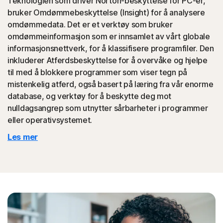
Teknologien som driver Norton-beskyttelse for PC-er,
bruker Omdømmebeskyttelse (Insight) for å analysere
omdømmedata. Det er et verktøy som bruker
Norton-beskyttelse bidrar til å blokkere klikknapping på
omdømmeinformasjon som er innsamlet av vårt globale
Facebook, en type klikknapping der likerklikket ditt
informasjonsnettverk, for å klassifisere programfiler. Den
faktisk klikker på noe ondsinnet som er skjult i
inkluderer Atferdsbeskyttelse for å overvåke og hjelpe
bakgrunnen, som deretter kan overføres til vennene
til med å blokkere programmer som viser tegn på
dine.
mistenkelig atferd, også basert på læring fra vår enorme
database, og verktøy for å beskytte deg mot
◊
Teknisk støtte-svindel
nulldagsangrep som utnytter sårbarheter i programmer
eller operativsystemet.
Norton-beskyttelse bidrar til å blokkere nettsteder som
Les mer
etterligner offisiell støtte fra organisasjoner.
◊
Beskyttelse mot nettfisking og Internett-svindel gjelder bare for enheter som
kjører Norton 360. Refusjon gjelder ikke ved tap som skyldes identitetstyveri,
enten det er et direkte eller indirekte resultat av nettfisking eller annen svindel.