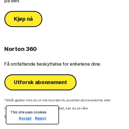
på den.
Kjøp nå
Norton 360
Få omfattende beskyttelse for enhetene dine.
Utforsk abonnement
*Vilkår gjelder. Hvis du vil vite hvordan du avslutter abonnementer, eller
returnerer og får refusjon for et produkt, kan du se våre
This site uses cookies
Retningslinjer for returer
Accept
Reject