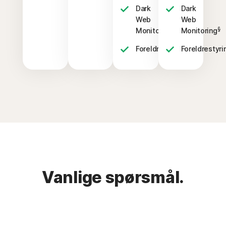
Dark
Dark
Web
Web
§
§
Monitoring
Monitoring
‡
Foreldrestyring
Foreldrestyri
Vanlige spørsmål.