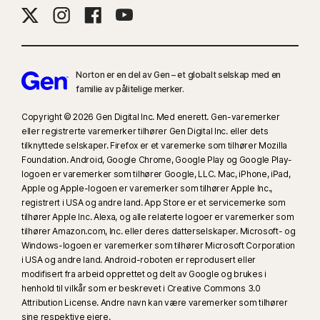
Populære nettlesere støttes, inkludert Chrome, Edge og FireFox. Tilgang
til foreldrestyringsportalen støttes ikke i Internet Explorer. Norton-
nettleseren i appen må brukes på iOS- og Android-enheter for å få mest
mulig ut av funksjonene.
Norton er en del av Gen – et globalt selskap med en
familie av pålitelige merker.
‡‡
Krever at enheten har Iinternett-tilgang og at den er slått på.
Copyright © 2026 Gen Digital Inc. Med enerett. Gen-varemerker
eller registrerte varemerker tilhører Gen Digital Inc. eller dets
§
Dark Web Monitoring er kun tilgjengelig i enkelte land. Overvåket
tilknyttede selskaper. Firefox er et varemerke som tilhører Mozilla
informasjon varierer avhengig av bostedsland eller valgt plan. Som
Foundation. Android, Google Chrome, Google Play og Google Play-
standard overvåkes e-postadressen din. Overvåkningen starter
logoen er varemerker som tilhører Google, LLC. Mac, iPhone, iPad,
umiddelbart. Logg på kontoen for å angi mer informasjon for overvåkning.
Apple og Apple-logoen er varemerker som tilhører Apple Inc.,
registrert i USA og andre land. App Store er et servicemerke som
tilhører Apple Inc. Alexa, og alle relaterte logoer er varemerker som
#
Kun tilgjengelig på Android- og iOS-enheter med fingeravtrykks-
tilhører Amazon.com, Inc. eller deres datterselskaper. Microsoft- og
autentisering eller Touch ID/ Face ID aktivert.
Windows-logoen er varemerker som tilhører Microsoft Corporation
i USA og andre land. Android-roboten er reprodusert eller
##
Fungerer bare på Mac og Windows via en støttet utvidelse og krever
modifisert fra arbeid opprettet og delt av Google og brukes i
henhold til vilkår som er beskrevet i Creative Commons 3.0
en mobilenhet med appen installert. Må være logget på mobilappen
Attribution License. Andre navn kan være varemerker som tilhører
Norton Password Manager og nettleserutvidelsen med samme konto, og
sine respektive eiere.