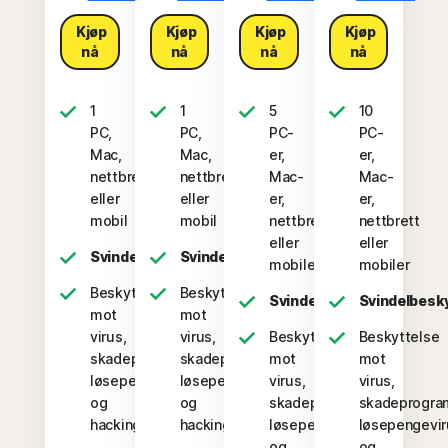
Kjøp
Kjøp
Kjøp
Kjøp
nå
nå
nå
nå
1
1
5
10
PC,
PC,
PC-
PC-
Mac,
Mac,
er,
er,
nettbrett
nettbrett
Mac-
Mac-
eller
eller
er,
er,
mobil
mobil
nettbrett
nettbrett
eller
eller
Svindelbeskyttelse
Svindelbeskyttelse
mobiler
mobiler
Beskyttelse
Beskyttelse
Svindelbeskyttelse
Svindelbesk
mot
mot
virus,
virus,
Beskyttelse
Beskyttelse
skadeprogram,
skadeprogram,
mot
mot
løsepengevirus
løsepengevirus
virus,
virus,
og
og
skadeprogram,
skadeprogra
hacking
hacking
løsepengevirus
løsepengevir
og
og