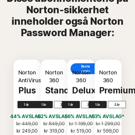
Norton-sikkerhet
inneholder også Norton
Password Manager:
Beste
Norton
Norton
Norton
avtale
Norton
AntiVirus
360
360
360
Plus
Standard
Deluxe
Premiu
1 år
1 år
2 år
1 år
2 år
1 år
2 år
44% AVSLAG*
62% AVSLAG*
56% AVSLAG*
53% AVSLAG*
kr 449,00
kr 849,00
kr 1 199,00
kr 1 299,00
kr 249,00
kr 319,00
kr 519,00
kr 599,00