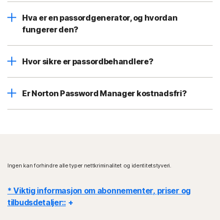
Hva er en passordgenerator, og hvordan
fungerer den?
Hvor sikre er passordbehandlere?
Er Norton Password Manager kostnadsfri?
Ingen kan forhindre alle typer nettkriminalitet og identitetstyveri.
* Viktig informasjon om abonnementer, priser og
tilbudsdetaljer::