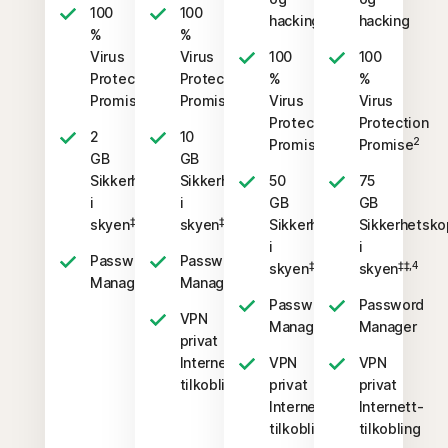
100
100
hacking
hacking
%
%
Virus
Virus
100
100
Protection
Protection
%
%
2
2
Promise
Promise
Virus
Virus
Protection
Protection
2
10
2
2
Promise
Promise
GB
GB
Sikkerhetskopiering
Sikkerhetskopiering
50
75
i
i
GB
GB
‡‡,4
‡‡,4
skyen
skyen
Sikkerhetskopiering
Sikkerhetsko
i
i
Password
Password
‡‡,4
‡‡,4
skyen
skyen
Manager
Manager
Password
Password
VPN
Manager
Manager
privat
Internett-
VPN
VPN
tilkobling
privat
privat
Internett-
Internett-
tilkobling
tilkobling