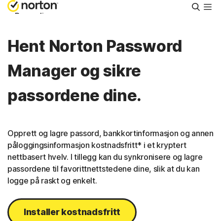
Søk
Personlig
Hent Norton Password
Small Business
Manager og sikre
Brukerstøtte
passordene dine.
Prøv kostnadsfritt
Opprett og lagre passord, bankkortinformasjon og annen
Norge
påloggingsinformasjon kostnadsfritt* i et kryptert
nettbasert hvelv. I tillegg kan du synkronisere og lagre
passordene til favorittnettstedene dine, slik at du kan
Logg på
logge på raskt og enkelt.
Installer kostnadsfritt