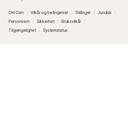
ha Opplåsing av hvelv uten passord konfigurert.
Om Gen
Vilkår og betingelser
Stillinger
Juridisk
Personvern
Sikkerhet
Bruksvilkår
Tilgjengelighet
Systemstatus