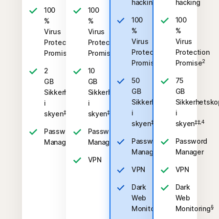
hacking
hacking
100
100
100
100
%
%
%
%
Virus
Virus
Virus
Virus
Protection
Protection
Protection
Protection
2
2
Promise
Promise
2
2
Promise
Promise
2
10
50
75
GB
GB
GB
GB
Sikkerhetskopiering
Sikkerhetskopiering
Sikkerhetskopiering
Sikkerhetsko
i
i
i
i
‡‡,4
‡‡,4
skyen
skyen
‡‡,4
‡‡,4
skyen
skyen
Password
Password
Password
Password
Manager
Manager
Manager
Manager
VPN
VPN
VPN
Dark
Dark
Web
Web
§
§
Monitoring
Monitoring