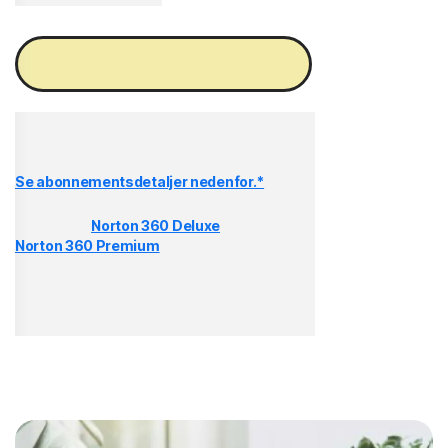
Få Norton Mobile Security
Fornyes automatisk med
{ar} per år med mindre fornyingen avbrytes.
Med forbehold om prisendring.
Se abonnementsdetaljer nedenfor.*
Ditt kjøp av
Norton 360 Deluxe
og
Norton 360 Premium
inkluderer også Norton
Mobile Security. Få alle programmets
funksjoner og eksta beskyttelse for enhetene
dine, privatlivet ditt på nettet og
personopplysingnene dine i én enkelt løsning.