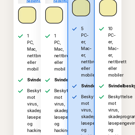
nedenfor.*
nedenfor.*
Kjøp
Kjøp
nå
nå
Kjøp
Kjøp
nå
nå
5
10
PC-
PC-
1
1
er,
er,
PC,
PC,
Mac-
Mac-
Mac,
Mac,
er,
er,
nettbrett
nettbrett
nettbrett
nettbrett
eller
eller
eller
eller
mobil
mobil
mobiler
mobiler
Svindelbeskyttelse
Svindelbeskyttelse
Svindelbeskyttelse
Svindelbesk
Beskyttelse
Beskyttelse
Beskyttelse
Beskyttelse
mot
mot
mot
mot
virus,
virus,
virus,
virus,
skadeprogram,
skadeprogram,
skadeprogram,
skadeprogra
løsepengevirus
løsepengevirus
løsepengevirus
løsepengevir
og
og
og
og
hacking
hacking