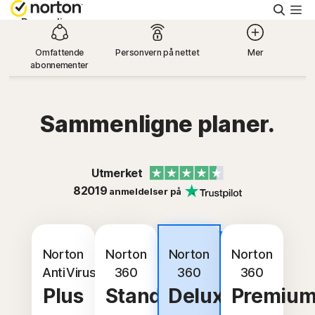
Søk
Personlig
Omfattende
Personvern på nettet
Mer
abonnementer
Small Business
Brukerstøtte
Sammenligne planer.
Prøv kostnadsfritt
Utmerket
82019
anmeldelser på
Norge
Beste
Logg på
avtale
Norton
Norton
Norton
Norton
AntiVirus
360
360
360
Plus
Standard
Deluxe
Premiu