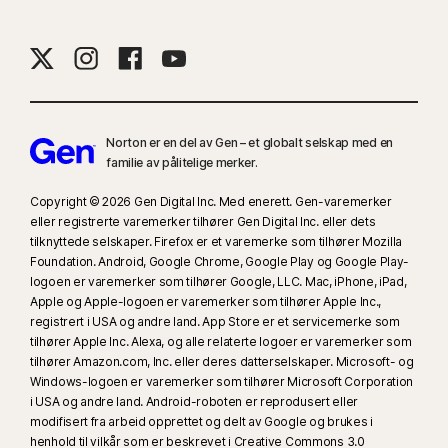
9
Basert på en test av åtte andre ledende VPN-produkter valgt av Gen i
rapporten VPN Products Performance Benchmarks utført av PassMark
Software, bestilt av Gen i november 2023.
16
Du må bruke fullskjermmodus for å undertrykke de fleste varsler i
Windows.
Norton er en del av Gen – et globalt selskap med en
familie av pålitelige merker.
23
Automatisk Deepfake-beskyttelse fungerer kun på videoer på engelsk
på støttede sosiale medier / video-plattformer. Bruk manuell skanning på
Copyright © 2026 Gen Digital Inc. Med enerett. Gen-varemerker
eller registrerte varemerker tilhører Gen Digital Inc. eller dets
andre plattformer. Krever Windows 11 eller nyere og en støttet
tilknyttede selskaper. Firefox er et varemerke som tilhører Mozilla
nettleser. Automatisk oppdagelse krever i tillegg enten en KI-PC
Foundation. Android, Google Chrome, Google Play og Google Play-
(minimumskrav 8‑kjerners Qualcomm eller Intel CPU, 16 GB RAM) eller en
logoen er varemerker som tilhører Google, LLC. Mac, iPhone, iPad,
ikke-KI-PC (minimumskrav 6‑kjerners CPU fra hvilken som helst
Apple og Apple-logoen er varemerker som tilhører Apple Inc.,
produsent, 16 GB RAM). Kun manuell skanning er tilgjengelig på ikke-KI-
registrert i USA og andre land. App Store er et servicemerke som
tilhører Apple Inc. Alexa, og alle relaterte logoer er varemerker som
PC-er med minst 4‑kjerners CPU, 8 GB RAM. For fullstendig informasjon,
tilhører Amazon.com, Inc. eller deres datterselskaper. Microsoft- og
se
Norton.com/deepfakesupport
.
Windows-logoen er varemerker som tilhører Microsoft Corporation
i USA og andre land. Android-roboten er reprodusert eller
33
Deepfake-beskyttelse i Norton Genie KI-assistenten er for øyeblikket
modifisert fra arbeid opprettet og delt av Google og brukes i
tilgjengelig med tidlig tilgang. Kun YouTube-videoer på engelsk støttes.
henhold til vilkår som er beskrevet i Creative Commons 3.0