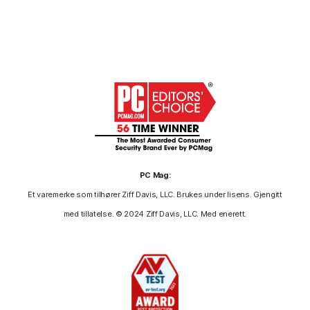
PC Mag:
Et varemerke som tilhører Ziff Davis, LLC. Brukes under lisens. Gjengitt
med tillatelse. © 2024 Ziff Davis, LLC. Med enerett.