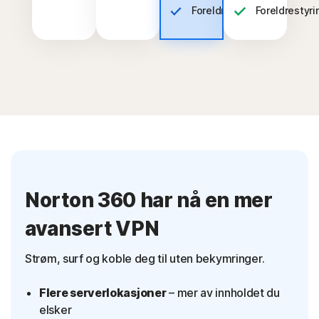
‡
Foreldrestyring
Foreldrestyri
Norton 360 har nå en mer
avansert VPN
Strøm, surf og koble deg til uten bekymringer.
Flere serverlokasjoner
– mer av innholdet du
elsker